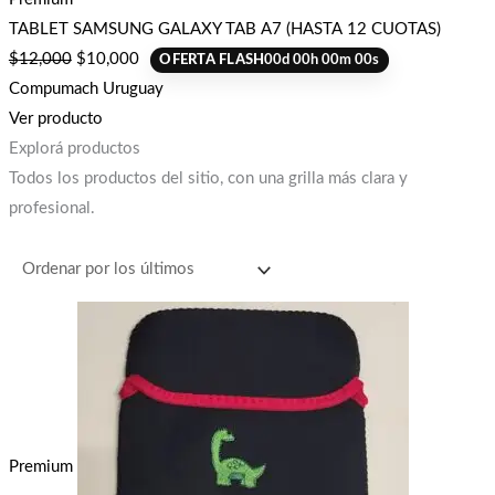
TABLET SAMSUNG GALAXY TAB A7 (HASTA 12 CUOTAS)
$
12,000
$
10,000
OFERTA FLASH
00
d
00
h
00
m
00
s
Compumach Uruguay
Ver producto
Explorá productos
Todos los productos del sitio, con una grilla más clara y
profesional.
Premium