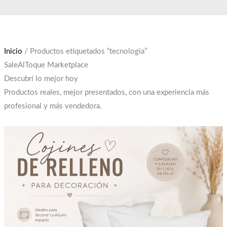
Ir
El
El
al
precio
precio
contenido
original
actual
era:
es:
Inicio
/ Productos etiquetados “tecnologia”
$12,000.
$10,000.
SaleAlToque Marketplace
Descubrí lo mejor hoy
Productos reales, mejor presentados, con una experiencia más
profesional y más vendedora.