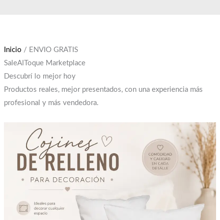
Ir
El
El
El
El
al
precio
precio
precio
precio
contenido
original
original
actual
actual
era:
era:
es:
es:
Inicio
/ ENVIO GRATIS
$2,500.
$12,000.
$2,450.
$10,000.
SaleAlToque Marketplace
Descubrí lo mejor hoy
Productos reales, mejor presentados, con una experiencia más
profesional y más vendedora.