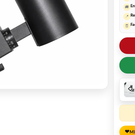
En
🚚
Re
📍
Fa
🧾
❤
M