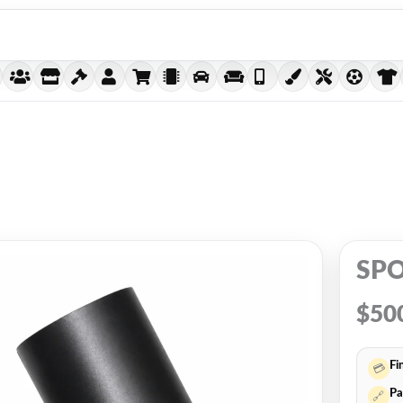
SPO
$
50
Fi
💳
Pa
🔗