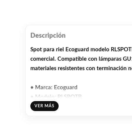
Descripción
Spot para riel Ecoguard modelo RLSPOTB
comercial. Compatible con lámparas GU10,
materiales resistentes con terminación ne
• Marca: Ecoguard
• Modelo: RLSPOTB
• Tipo: Spot para riel
VER MÁS
• Zócalo: GU10
• Color: Negro