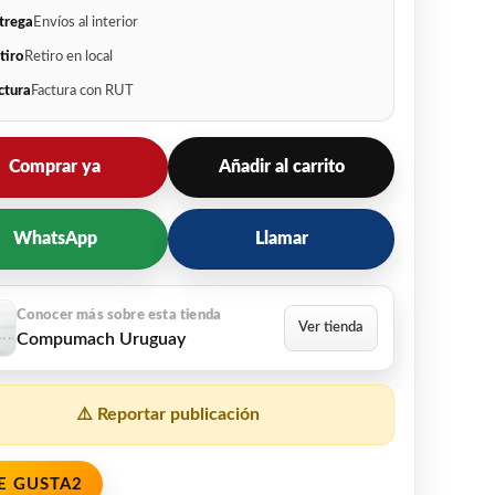
trega
Envíos al interior
tiro
Retiro en local
ctura
Factura con RUT
Comprar ya
Añadir al carrito
WhatsApp
Llamar
Compumach Uruguay
⚠️ Reportar publicación
E GUSTA
2