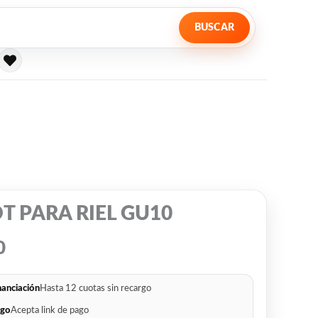
BUSCAR
T PARA RIEL GU10
0
nanciación
Hasta 12 cuotas sin recargo
go
Acepta link de pago