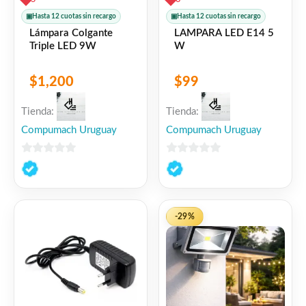
▣
Hasta 12 cuotas sin recargo
▣
Hasta 12 cuotas sin recargo
Lámpara Colgante
LAMPARA LED E14 5
Triple LED 9W
W
$
1,200
$
99
Tienda:
Tienda:
Compumach Uruguay
Compumach Uruguay
0
0
de
de
5
5
-29%