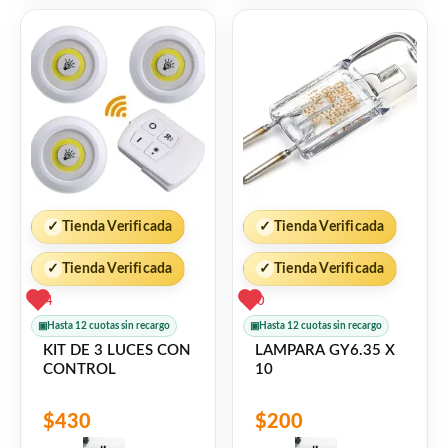
5
5
✓
Tienda Verificada
✓
Tienda Verificada
✓
Tienda Verificada
✓
Tienda Verificada
4
0
▣
Hasta 12 cuotas sin recargo
▣
Hasta 12 cuotas sin recargo
KIT DE 3 LUCES CON
LAMPARA GY6.35 X
CONTROL
10
$
430
$
200