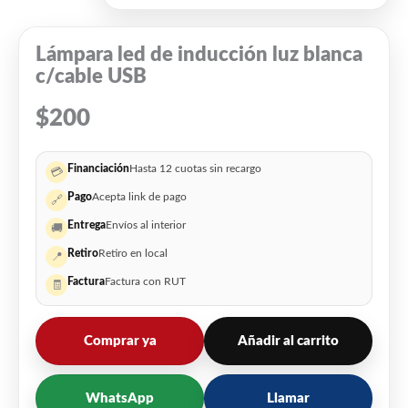
Lámpara led de inducción luz blanca
c/cable USB
$
200
Financiación
Hasta 12 cuotas sin recargo
💳
Pago
Acepta link de pago
🔗
Entrega
Envíos al interior
🚚
Retiro
Retiro en local
📍
Factura
Factura con RUT
🧾
Comprar ya
Añadir al carrito
WhatsApp
Llamar