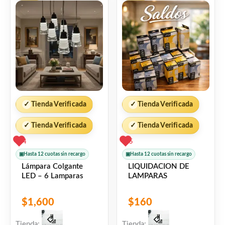
INTERESAR
Facebook
WhatsApp
Gmail
Email
Copy
Share
Link
Twitter
Share
❤
ME GUSTA
5
👍 5 personas recomiendan este producto
✓
Tienda Verificada
✓
Tienda Verificada
✓
Tienda Verificada
✓
Tienda Verificada
4
5
▣
Hasta 12 cuotas sin recargo
▣
Hasta 12 cuotas sin recargo
Lámpara Colgante
LIQUIDACION DE
LED – 6 Lamparas
LAMPARAS
$
1,600
$
160
Tienda:
Tienda: