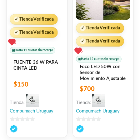
✓
Tienda Verificada
✓
Tienda Verificada
✓
Tienda Verificada
✓
Tienda Verificada
5
▣
Hasta 12 cuotas sin recargo
6
▣
Hasta 12 cuotas sin recargo
FUENTE 36 W PARA
Foco LED 50W con
CINTA LED
Sensor de
Movimiento Ajustable
$
150
$
700
Tienda:
Tienda:
Compumach Uruguay
Compumach Uruguay
0
0
de
de