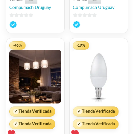
Compumach Uruguay
Compumach Uruguay
0
0
de
de
5
5
-46%
-19%
✓
Tienda Verificada
✓
Tienda Verificada
✓
Tienda Verificada
✓
Tienda Verificada
5
3