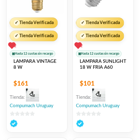
✓
Tienda Verificada
✓
Tienda Verificada
✓
Tienda Verificada
✓
Tienda Verificada
2
2
▣
Hasta 12 cuotas sin recargo
▣
Hasta 12 cuotas sin recargo
LAMPARA VINTAGE
LAMPARA SUNLIGHT
8 W
18 W FRIA A60
$
161
$
101
Tienda:
Tienda:
Compumach Uruguay
Compumach Uruguay
0
0
de
de
5
5