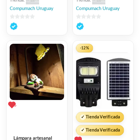
Tienda:
Tienda:
Compumach Uruguay
Compumach Uruguay
0
0
de
de
5
5
-12%
5
✓
Tienda Verificada
✓
Tienda Verificada
Lámpara artesanal