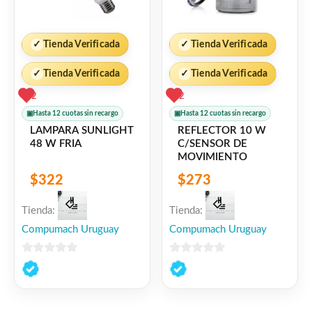
✓
Tienda Verificada
✓
Tienda Verificada
✓
Tienda Verificada
✓
Tienda Verificada
2
2
▣
Hasta 12 cuotas sin recargo
▣
Hasta 12 cuotas sin recargo
LAMPARA SUNLIGHT
REFLECTOR 10 W
48 W FRIA
C/SENSOR DE
MOVIMIENTO
$
322
$
273
Tienda:
Tienda:
Compumach Uruguay
Compumach Uruguay
0
0
de
de
5
5