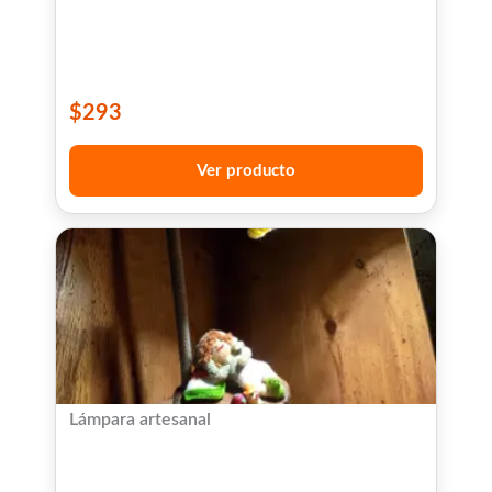
$
293
Ver producto
Lámpara artesanal