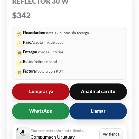
REFLECTOR 30 W
$
342
Financiación
Hasta 12 cuotas sin recargo
💳
Pago
Acepta link de pago
🔗
Entrega
Envíos al interior
🚚
Retiro
Retiro en local
📍
Factura
Factura con RUT
🧾
Comprar ya
Añadir al carrito
WhatsApp
Llamar
Compumach Uruguay