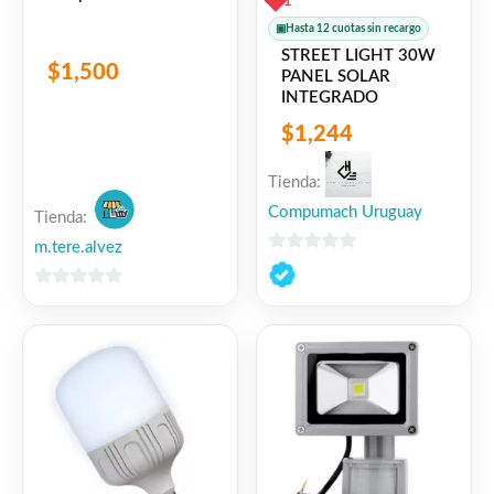
1
▣
Hasta 12 cuotas sin recargo
STREET LIGHT 30W
$
1,500
PANEL SOLAR
INTEGRADO
$
1,244
Tienda:
Compumach Uruguay
Tienda:
m.tere.alvez
0
de
0
5
de
5