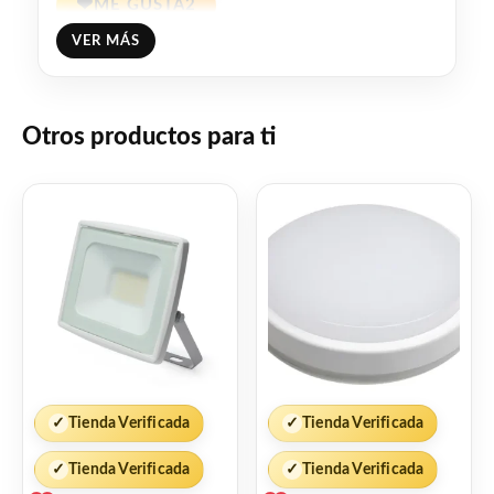
❤
ME GUSTA
2
VER MÁS
👍 2 personas recomiendan este producto
Otros productos para ti
✓
Tienda Verificada
✓
Tienda Verificada
✓
Tienda Verificada
✓
Tienda Verificada