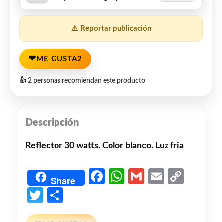
⚠️ Reportar publicación
❤
ME GUSTA
2
👍 2 personas recomiendan este producto
Descripción
Reflector 30 watts. Color blanco. Luz fria
Facebook
WhatsApp
Gmail
Email
Copy
Share
Link
Twitter
Share