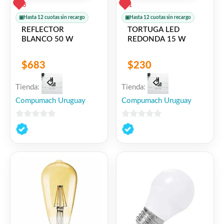
3
1
▣
Hasta 12 cuotas sin recargo
▣
Hasta 12 cuotas sin recargo
REFLECTOR
TORTUGA LED
BLANCO 50 W
REDONDA 15 W
$
683
$
230
Tienda:
Tienda:
Compumach Uruguay
Compumach Uruguay
0
0
de
de
5
5