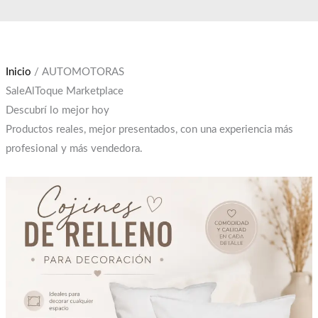
Ir
El
El
al
precio
precio
contenido
original
actual
era:
es:
Inicio
/ AUTOMOTORAS
$12,000.
$10,000.
SaleAlToque Marketplace
Descubrí lo mejor hoy
Productos reales, mejor presentados, con una experiencia más
profesional y más vendedora.