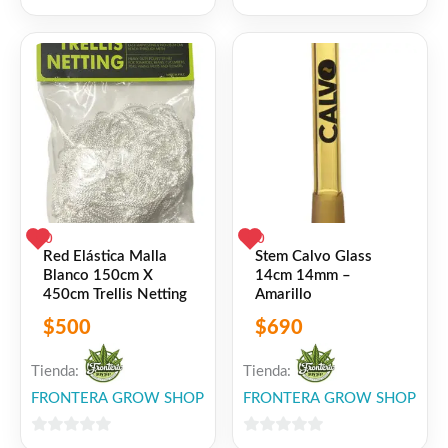
0
0
de
de
5
5
0
0
Red Elástica Malla
Stem Calvo Glass
Blanco 150cm X
14cm 14mm –
450cm Trellis Netting
Amarillo
$
500
$
690
Tienda:
Tienda:
FRONTERA GROW SHOP
FRONTERA GROW SHOP
0
0