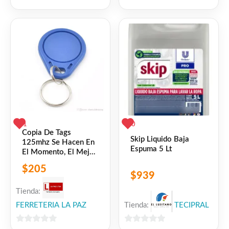
0
0
de
de
5
5
1
0
Copia De Tags
Skip Liquido Baja
125mhz Se Hacen En
Espuma 5 Lt
El Momento, El Mejor
Precio
$
205
$
939
Tienda:
Tienda:
TECIPRAL
FERRETERIA LA PAZ