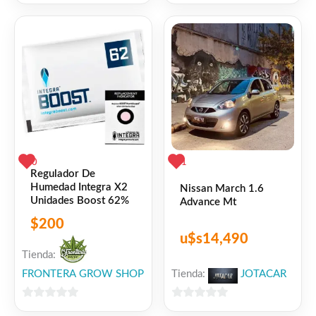
0
0
de
de
5
5
0
1
Regulador De
Humedad Integra X2
Nissan March 1.6
Unidades Boost 62%
Advance Mt
$
200
u$s
14,490
Tienda:
FRONTERA GROW SHOP
Tienda:
JOTACAR
0
0