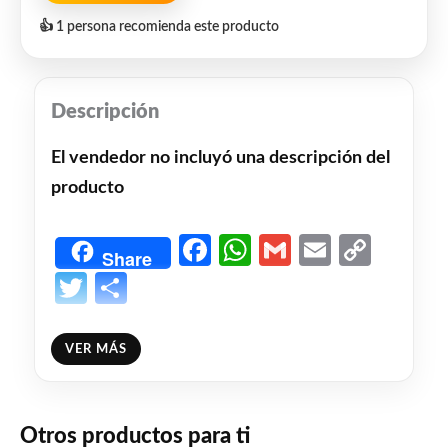
👍 1 persona recomienda este producto
Descripción
El vendedor no incluyó una descripción del
producto
Facebook
WhatsApp
Gmail
Email
Copy
Share
Link
Twitter
Share
❤
ME GUSTA
1
VER MÁS
👍 1 persona recomienda este producto
Otros productos para ti