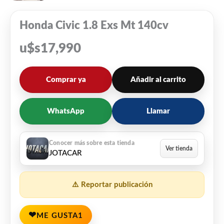
Honda Civic 1.8 Exs Mt 140cv
u$s
17,990
Comprar ya
Añadir al carrito
WhatsApp
Llamar
JOTACAR
⚠️ Reportar publicación
❤
ME GUSTA
1