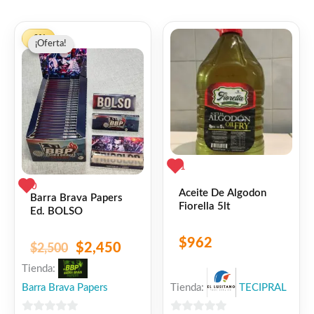
El
El
-2%
¡Oferta!
¡Oferta!
precio
precio
original
actual
era:
es:
$2,500.
$2,450.
1
0
Aceite De Algodon
Barra Brava Papers
Fiorella 5lt
Ed. BOLSO
$
962
$
2,450
$
2,500
Tienda:
Barra Brava Papers
Tienda:
TECIPRAL