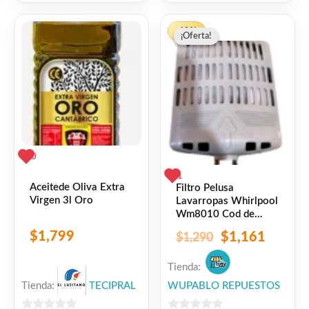
de
de
El
El
5
5
-10%
¡Oferta!
¡Oferta!
precio
precio
original
actual
era:
es:
$1,290.
$1,161
0
1
Aceitede Oliva Extra
Filtro Pelusa
Virgen 3l Oro
Lavarropas Whirlpool
Wm8010 Cod de
repuesto
$
1,799
$
1,161
$
1,290
301101400095
Tienda:
Tienda:
TECIPRAL
WUPABLO REPUESTOS