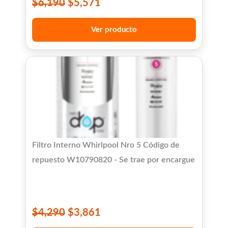
$
6,190
$
5,571
Ver producto
Filtro Interno Whirlpool Nro 5 Código de
repuesto W10790820 - Se trae por encargue
$
4,290
$
3,861