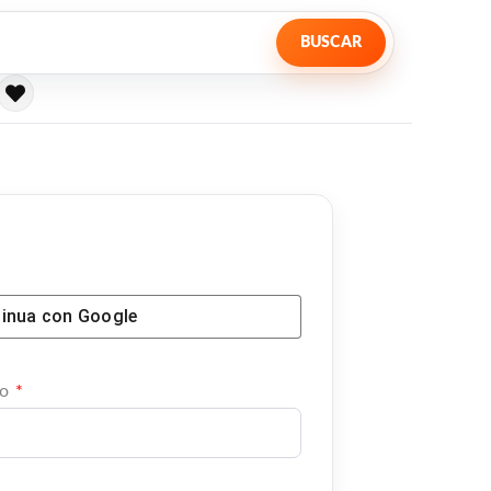
BUSCAR
Obligatorio
inua con
Google
co
*