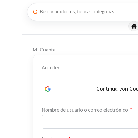
Ir
al
contenido
Obligatorio
Ob
Mi Cuenta
Acceder
Continua con
Goo
Nombre de usuario o correo electrónico
*