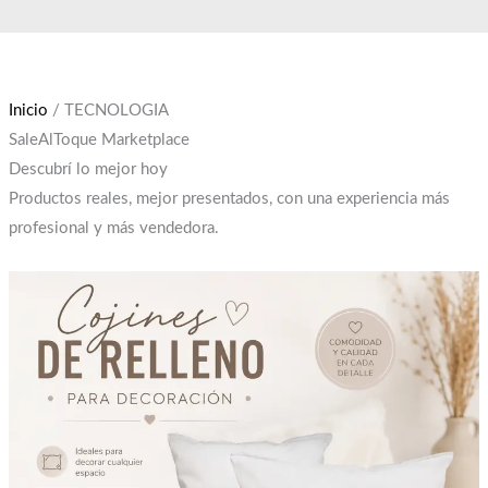
Ir
El
El
al
precio
precio
contenido
original
actual
era:
es:
Inicio
/ TECNOLOGIA
$12,000.
$10,000.
SaleAlToque Marketplace
Descubrí lo mejor hoy
Productos reales, mejor presentados, con una experiencia más
profesional y más vendedora.