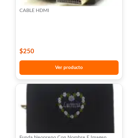
CABLE HDMI
$
250
Ver producto
Funda Neopreno Con Nombre E Imagen