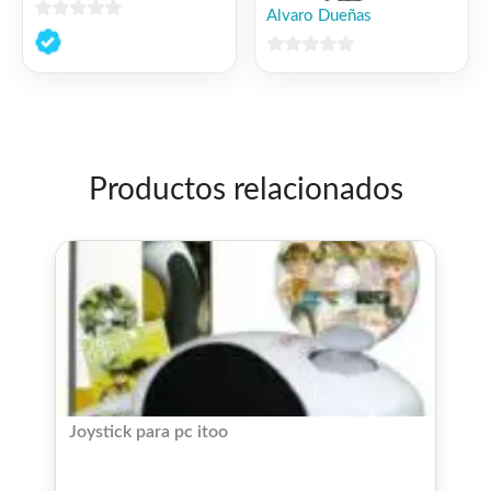
Alvaro Dueñas
0
de
0
5
de
5
Productos relacionados
Joystick para pc itoo