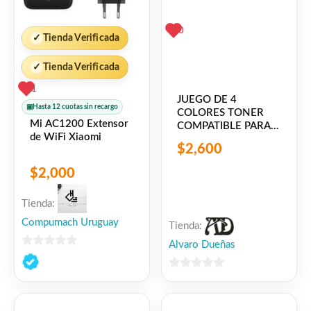
0
✓
Tienda Verificada
✓
Tienda Verificada
1
JUEGO DE 4
▣
Hasta 12 cuotas sin recargo
COLORES TONER
Mi AC1200 Extensor
COMPATIBLE PARA
de WiFi Xiaomi
XEROX PHASER
$
2,600
6020 6022
WORKCENTRE 6027
$
2,000
Tienda:
Compumach Uruguay
Tienda:
Alvaro Dueñas
0
de
0
5
de
5