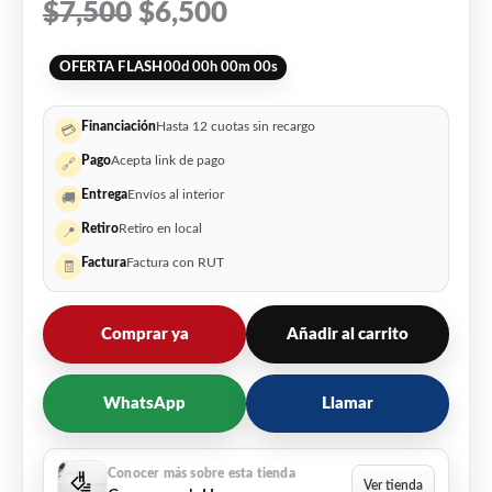
$
7,500
$
6,500
OFERTA FLASH
00
d
00
h
00
m
00
s
Financiación
Hasta 12 cuotas sin recargo
💳
Pago
Acepta link de pago
🔗
Entrega
Envíos al interior
🚚
Retiro
Retiro en local
📍
Factura
Factura con RUT
🧾
Comprar ya
Añadir al carrito
WhatsApp
Llamar