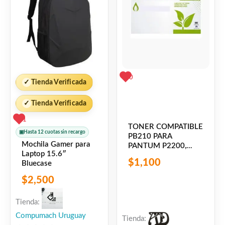
0
✓
Tienda Verificada
✓
Tienda Verificada
1
TONER COMPATIBLE
▣
Hasta 12 cuotas sin recargo
PB210 PARA
Mochila Gamer para
PANTUM P2200,
Laptop 15.6″
P2500, P2500W,
$
1,100
Bluecase
M6500NW, M6550,
M6550NW,
$
2,500
M6600NW
Tienda:
Compumach Uruguay
Tienda: