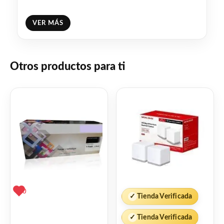
Ideal para estudiar, trabajar, tomar clases
VER MÁS
online, navegar por Internet, ver películas y
series, utilizar redes sociales, realizar
videollamadas o disfrutar de una gran
Otros productos para ti
variedad de aplicaciones.
Características:
Marca: Apple
Modelo: iPad 6.ª Generación
Color: Blanco
Almacenamiento: 32 GB
Conectividad: Wi-Fi
0
✓
Tienda Verificada
Pantalla Retina de 9,7″
Procesador Apple A10 Fusion
✓
Tienda Verificada