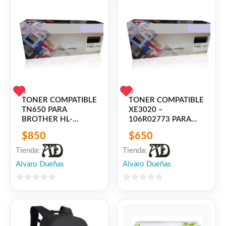
1
0
TONER COMPATIBLE
TONER COMPATIBLE
TN650 PARA
XE3020 –
BROTHER HL-
106R02773 PARA
5300/5350/5340/5370/5380/DCP-
XEROX PHASER
$
850
$
650
8070/8080/8085/MFC-
3020 /
8370/8380/8480/8880/8890
WORKCENTRE 3025
Tienda:
Tienda:
Alvaro Dueñas
Alvaro Dueñas
0
0
de
de
5
5