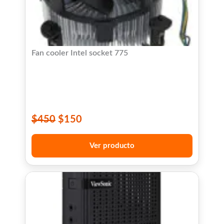
Fan cooler Intel socket 775
$
450
$
150
Ver producto