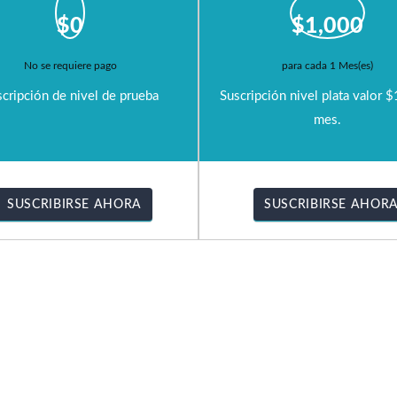
$
0
$
1,000
No se requiere pago
para cada 1 Mes(es)
cripción de nivel de prueba
Suscripción nivel plata valor 
mes.