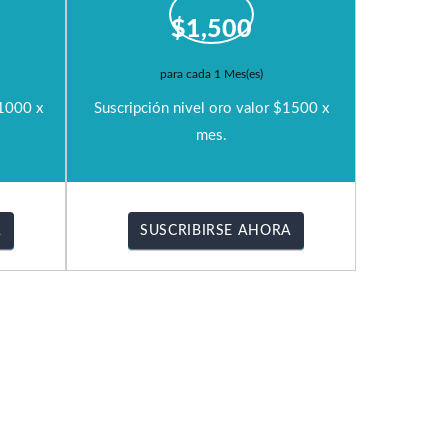
$
1,500
para cada 1 Mes(es)
$1000 x
Suscripción nivel oro valor $1500 x
mes.