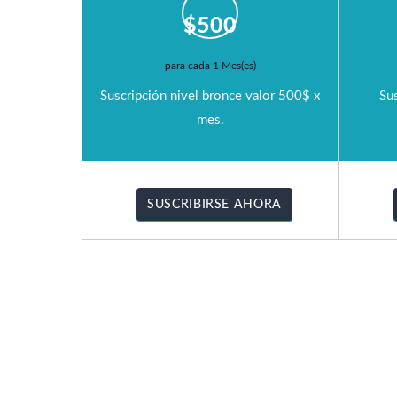
$
500
para cada 1 Mes(es)
Suscripción nivel bronce valor 500$ x
Sus
mes.