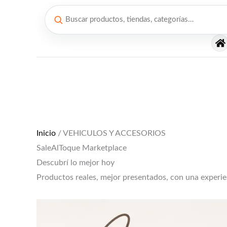
Ir
al
contenido
El
El
precio
precio
original
actual
era:
es:
$12,000.
$10,000.
Inicio
/ VEHICULOS Y ACCESORIOS
SaleAlToque Marketplace
Descubrí lo mejor hoy
Productos reales, mejor presentados, con una experi