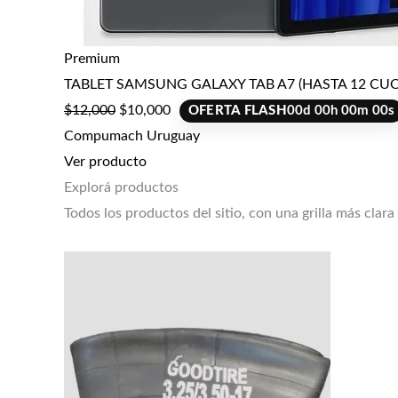
Premium
TABLET SAMSUNG GALAXY TAB A7 (HASTA 12 CUO
$
12,000
$
10,000
OFERTA FLASH
00
d
00
h
00
m
00
s
Compumach Uruguay
Ver producto
Explorá productos
Todos los productos del sitio, con una grilla más clara