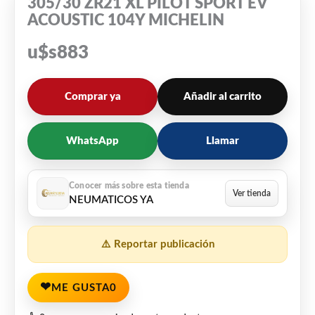
305/30 ZR21 XL PILOT SPORT EV
ACOUSTIC 104Y MICHELIN
u$s
883
Comprar ya
Añadir al carrito
WhatsApp
Llamar
NEUMATICOS YA
⚠️ Reportar publicación
❤
ME GUSTA
0