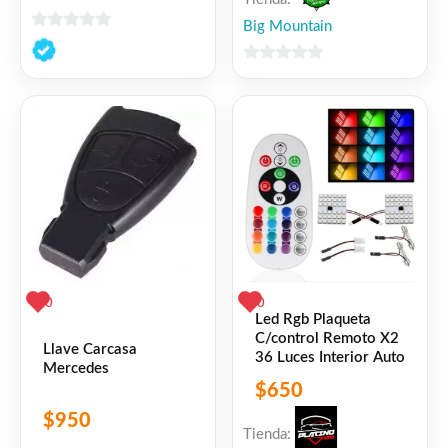
Big Mountain
0
de
0
5
de
5
0
0
Led Rgb Plaqueta
C/control Remoto X2
Llave Carcasa
36 Luces Interior Auto
Mercedes
$
650
$
950
Tienda: