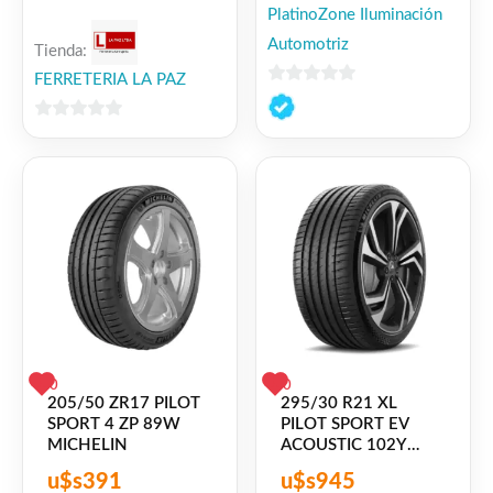
PlatinoZone Iluminación
Automotriz
Tienda:
FERRETERIA LA PAZ
0
de
0
5
de
5
0
0
205/50 ZR17 PILOT
295/30 R21 XL
SPORT 4 ZP 89W
PILOT SPORT EV
MICHELIN
ACOUSTIC 102Y
MICHELIN
u$s
391
u$s
945