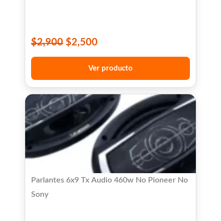
$
2,900
$
2,500
Ver producto
Parlantes 6x9 Tx Audio 460w No Pioneer No
Sony