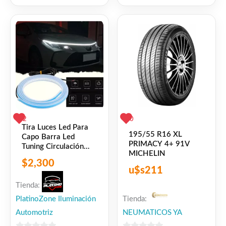
5
5
2
0
Tira Luces Led Para
195/55 R16 XL
Capo Barra Led
PRIMACY 4+ 91V
Tuning Circulación
MICHELIN
Diurna
$
2,300
u$s
211
Tienda:
PlatinoZone Iluminación
Tienda:
Automotriz
NEUMATICOS YA