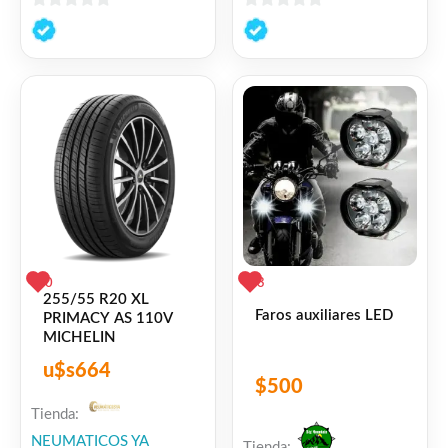
0
0
de
de
5
5
0
3
255/55 R20 XL
Faros auxiliares LED
PRIMACY AS 110V
MICHELIN
u$s
664
$
500
Tienda:
NEUMATICOS YA
Tienda: