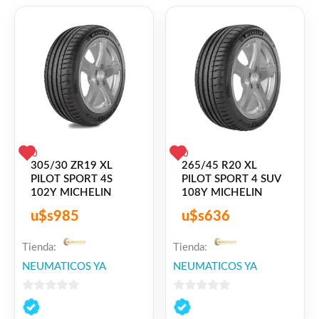
Facebook
WhatsApp
Gmail
Email
Copy
Share
Link
Twitter
Share
❤
ME GUSTA
0
👍 0 personas recomiendan este producto
0
0
305/30 ZR19 XL
265/45 R20 XL
PILOT SPORT 4S
PILOT SPORT 4 SUV
102Y MICHELIN
108Y MICHELIN
u$s
985
u$s
636
Tienda:
Tienda:
NEUMATICOS YA
NEUMATICOS YA
0
0
de
de