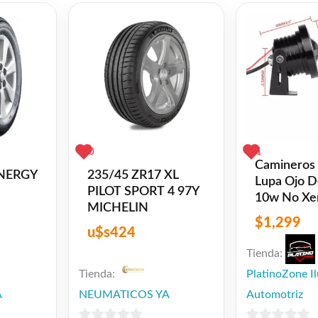
ink
0
1
Camineros
ENERGY
235/45 ZR17 XL
Lupa Ojo D
PILOT SPORT 4 97Y
10w No Xe
MICHELIN
Led
$
1,299
u$s
424
Tienda:
Tienda:
PlatinoZone I
A
NEUMATICOS YA
Automotriz