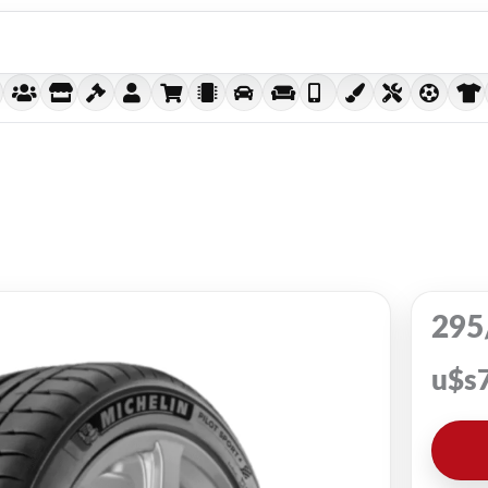
295
u$s