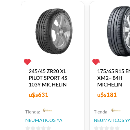
L
❤
ME GUSTA
0
👍 0 personas recomiendan este producto
0
0
245/45 ZR20 XL
175/65 R15 
PILOT SPORT 4S
XM2+ 84H
103Y MICHELIN
MICHELIN
u$s
631
u$s
181
Tienda:
Tienda:
NEUMATICOS YA
NEUMATICOS Y