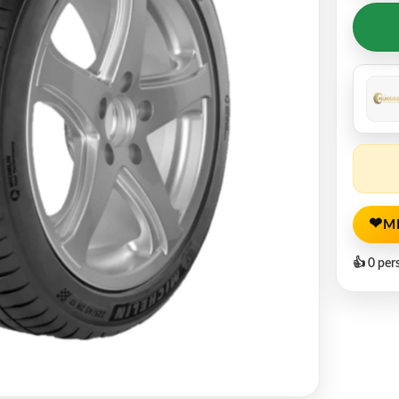
❤
M
👍 0 per