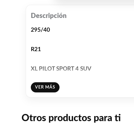
Descripción
295/40
R21
XL PILOT SPORT 4 SUV
VER MÁS
111Y
MICHELIN
Otros productos para ti
Facebook
WhatsAp
Gmail
Emai
C
Share