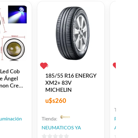
0
1
 Led Cob
Led Cir
185/55 R16 ENERGY
e Ángel
T10 Cer
XM2+ 83V
non Cree
Posició
MICHELIN
$
350
u$s
260
Tienda:
luminación
Tienda:
PlatinoZon
NEUMATICOS YA
Automotri