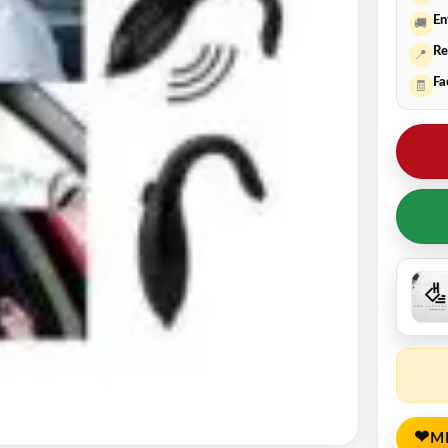
En
🚚
Re
📍
Fa
🧾
❤
M