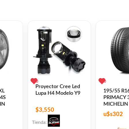
lerta depende de la forma en la qe haya ubicado el ap
 a izquierda hasta encontrar el mejor angulo.
pagar para evitar descarga innecesaria de bateria
p
l
opy
Twitter
Share
ink
0
0
Proyector Cree Led
XL
195/55 R1
Lupa H4 Modelo Y9
 4S
PRIMACY 3
IN
MICHELIN
$
3,550
u$s
302
Tienda: