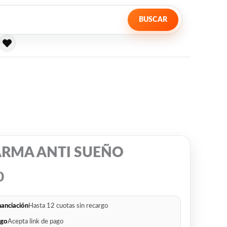
BUSCAR
RMA ANTI SUEÑO
0
nanciación
Hasta 12 cuotas sin recargo
go
Acepta link de pago