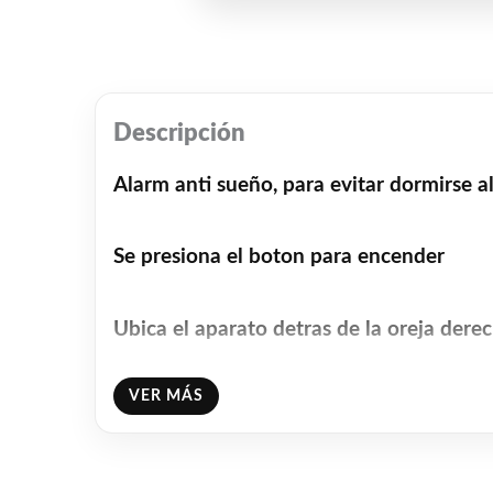
Descripción
Alarm anti sueño, para evitar dormirse a
Se presiona el boton para encender
Ubica el aparato detras de la oreja dere
VER MÁS
El correcto funcionamiento del aparato 
incline la cabeza hacia adelante o hacia 