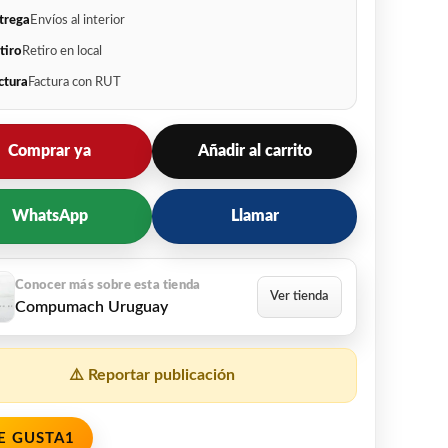
trega
Envíos al interior
tiro
Retiro en local
ctura
Factura con RUT
Comprar ya
Añadir al carrito
WhatsApp
Llamar
Compumach Uruguay
⚠️ Reportar publicación
E GUSTA
1