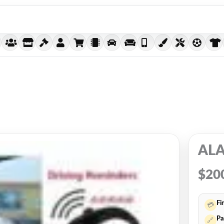
ALA
$
20
Fi
💳
Pa
🔗