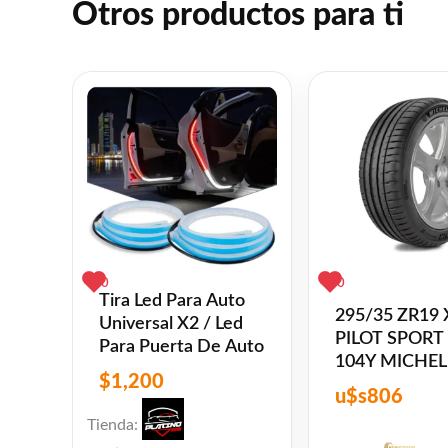
Otros productos para ti
El angulo de inclinacion que activa la a
alcanzado moviendo e aparato de derecha
Luego de terminar de usarlo se debera a
Facebook
WhatsAp
Gmail
Emai
C
Share
L
❤
ME GUSTA
1
👍 1 persona recomienda este producto
0
0
Tira Led Para Auto
295/35 ZR19 
Universal X2 / Led
PILOT SPORT
Para Puerta De Auto
104Y MICHEL
$
1,200
u$s
806
Tienda: