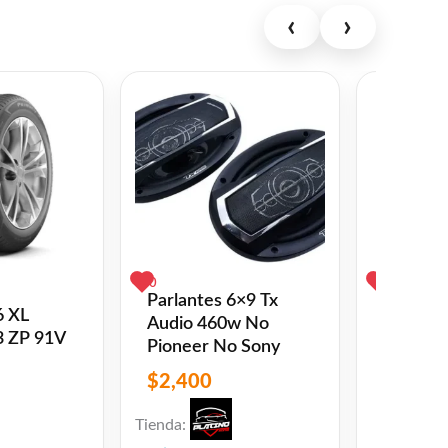
arato. El efecto optimo puede ser
‹
›
0
0
Parlantes 6×9 Tx
6 XL
185/65
Audio 460w No
 ZP 91V
XM2+ 
Pioneer No Sony
MICHEL
$
2,400
u$s
17
Tienda: