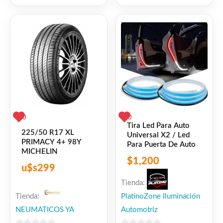
0
5
de
5
0
0
Tira Led Para Auto
225/50 R17 XL
Universal X2 / Led
PRIMACY 4+ 98Y
Para Puerta De Auto
MICHELIN
$
1,200
u$s
299
Tienda:
Tienda:
PlatinoZone Iluminación
NEUMATICOS YA
Automotriz