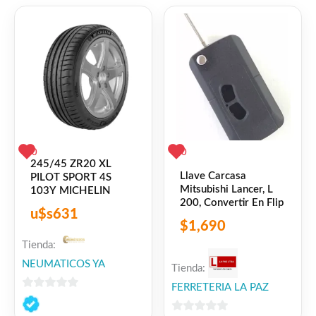
Facebook
WhatsApp
Gmail
Email
Copy
Share
Link
Twitter
Share
❤
ME GUSTA
0
0
0
245/45 ZR20 XL
Llave Carcasa
PILOT SPORT 4S
👍 0 personas recomiendan este producto
Mitsubishi Lancer, L
103Y MICHELIN
200, Convertir En Flip
u$s
631
$
1,690
Tienda:
NEUMATICOS YA
Tienda:
FERRETERIA LA PAZ
0
de