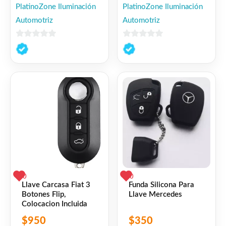
PlatinoZone Iluminación
PlatinoZone Iluminación
Automotriz
Automotriz
0
0
de
de
5
5
0
0
Llave Carcasa Fiat 3
Funda Silicona Para
Botones Flip,
Llave Mercedes
Colocacion Incluida
$
950
$
350