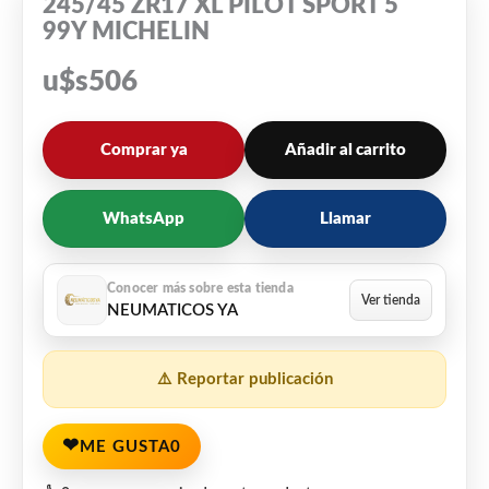
245/45 ZR17 XL PILOT SPORT 5
99Y MICHELIN
u$s
506
Comprar ya
Añadir al carrito
WhatsApp
Llamar
NEUMATICOS YA
⚠️ Reportar publicación
❤
ME GUSTA
0