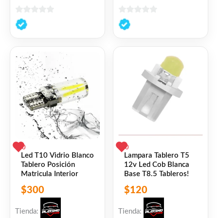
0
0
de
de
5
5
0
0
Led T10 Vidrio Blanco
Lampara Tablero T5
Tablero Posición
12v Led Cob Blanca
Matricula Interior
Base T8.5 Tableros!
$
300
$
120
Tienda:
Tienda: