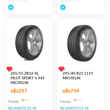
0
0
de
de
5
5
0
0
205/55 ZR16 XL
295/40 R21 111Y
PILOT SPORT 4 94Y
MICHELIN
MICHELIN
u$s
257
u$s
754
Tienda:
Tienda:
NEUMATICOS YA
NEUMATICOS YA