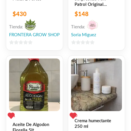
Patrol Original
Cotillón
$
430
$
148
Tienda:
Tienda:
FRONTERA GROW SHOP
Soria Miguez
0
0
de
de
5
5
1
0
Crema humectante
Aceite De Algodon
250 ml
Fiorella 5lt