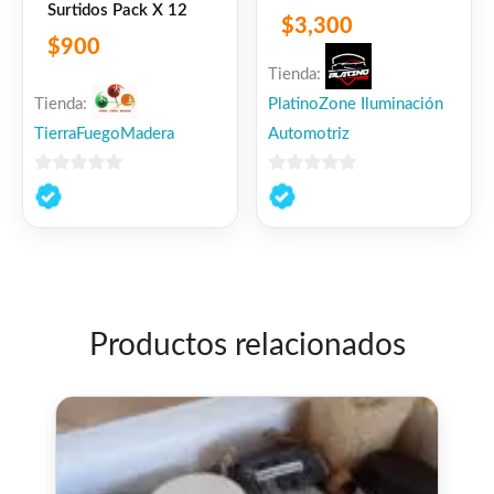
Surtidos Pack X 12
$
3,300
$
900
Tienda:
Tienda:
PlatinoZone Iluminación
TierraFuegoMadera
Automotriz
0
0
de
de
5
5
Productos relacionados