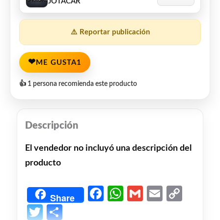
JOTACAR
⚠️ Reportar publicación
❤
ME GUSTA
1
👍 1 persona recomienda este producto
Descripción
El vendedor no incluyó una descripción del
producto
Facebook
WhatsApp
Gmail
Email
Copy
Share
Link
Twitter
Share