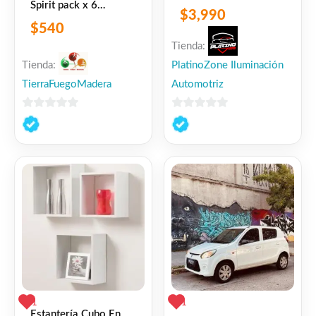
Spirit pack x 6
$
3,990
unidades
$
540
Tienda:
Tienda:
PlatinoZone Iluminación
TierraFuegoMadera
Automotriz
0
0
de
de
5
5
1
1
Estantería Cubo En