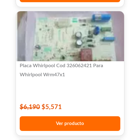
Placa Whirlpool Cod 326062421 Para
Whirlpool Wrm47x1
$
6,190
$
5,571
Ver producto