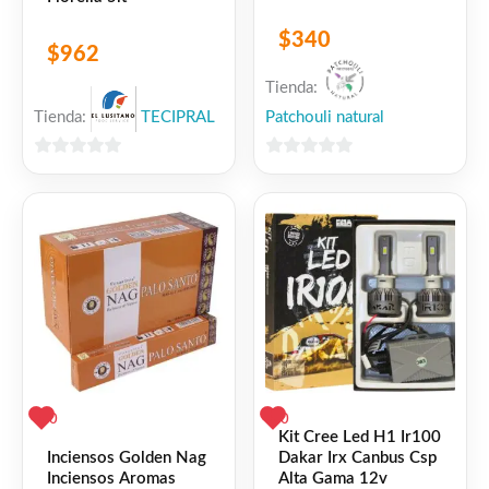
$
340
$
962
Tienda:
Tienda:
TECIPRAL
Patchouli natural
0
0
de
de
5
5
0
0
Kit Cree Led H1 Ir100
Inciensos Golden Nag
Dakar Irx Canbus Csp
Inciensos Aromas
Alta Gama 12v