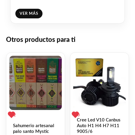
❤
ME GUSTA
1
VER MÁS
👍 1 persona recomienda este producto
Otros productos para ti
2
0
Cree Led V10 Canbus
Sahumerio artesanal
Auto H1 H4 H7 H11
palo santo Mystic
9005/6