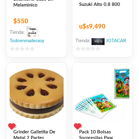
Suzuki Alto 0.8 800
Melaminico
$
550
u$s
9,490
Tienda:
Todoenmaderauy
Tienda:
JOTACAR
0
0
de
de
5
5
0
0
Grinder Galletita De
Pack 10 Bolsas
Metal 2 Partes
Sorpresitas Paw