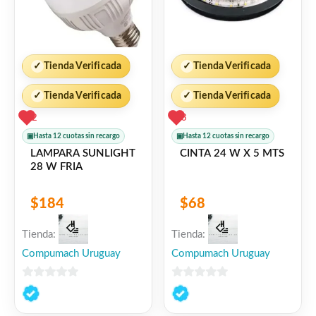
✓
Tienda Verificada
✓
Tienda Verificada
✓
Tienda Verificada
✓
Tienda Verificada
2
3
▣
Hasta 12 cuotas sin recargo
▣
Hasta 12 cuotas sin recargo
LAMPARA SUNLIGHT
CINTA 24 W X 5 MTS
28 W FRIA
$
184
$
68
Tienda:
Tienda:
Compumach Uruguay
Compumach Uruguay
0
0
de
de