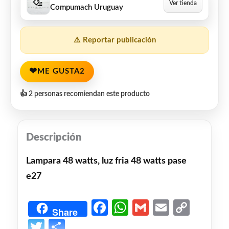
Compumach Uruguay
⚠️ Reportar publicación
❤
ME GUSTA
2
👍 2 personas recomiendan este producto
Descripción
Lampara 48 watts, luz fria 48 watts pase
e27
Facebook
WhatsApp
Gmail
Email
Copy
Share
Link
Twitter
Share