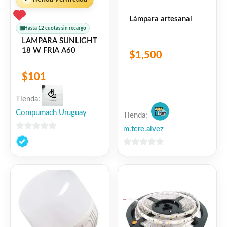
2
Lámpara artesanal
▣
Hasta 12 cuotas sin recargo
LAMPARA SUNLIGHT
18 W FRIA A60
$
1,500
$
101
Tienda:
Compumach Uruguay
Tienda:
m.tere.alvez
0
de
0
5
de
5