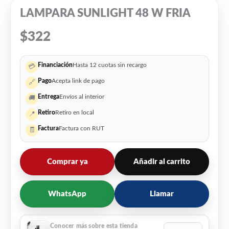
LAMPARA SUNLIGHT 48 W FRIA
$
322
Financiación
Hasta 12 cuotas sin recargo
💳
Pago
Acepta link de pago
🔗
Entrega
Envíos al interior
🚚
Retiro
Retiro en local
📍
Factura
Factura con RUT
🧾
Comprar ya
Añadir al carrito
WhatsApp
Llamar