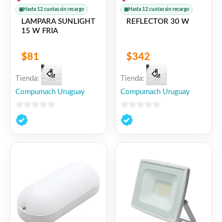
▣
Hasta 12 cuotas sin recargo
▣
Hasta 12 cuotas sin recargo
LAMPARA SUNLIGHT
REFLECTOR 30 W
15 W FRIA
$
81
$
342
Tienda:
Tienda:
Compumach Uruguay
Compumach Uruguay
0
0
de
de
5
5