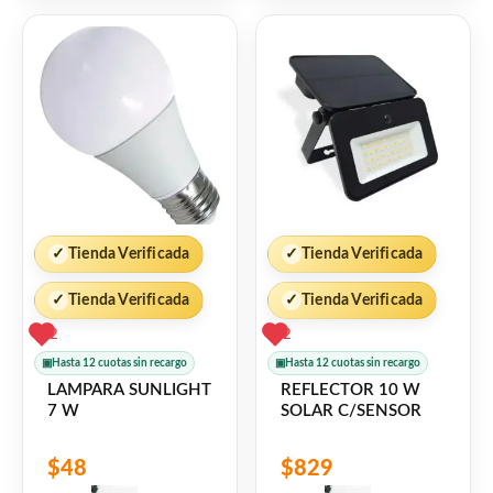
5
5
✓
Tienda Verificada
✓
Tienda Verificada
✓
Tienda Verificada
✓
Tienda Verificada
2
2
▣
Hasta 12 cuotas sin recargo
▣
Hasta 12 cuotas sin recargo
LAMPARA SUNLIGHT
REFLECTOR 10 W
7 W
SOLAR C/SENSOR
$
48
$
829