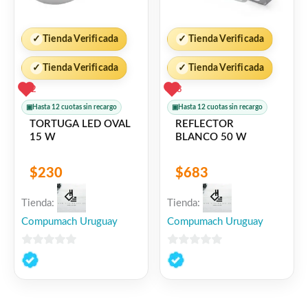
✓
Tienda Verificada
✓
Tienda Verificada
✓
Tienda Verificada
✓
Tienda Verificada
2
3
▣
Hasta 12 cuotas sin recargo
▣
Hasta 12 cuotas sin recargo
TORTUGA LED OVAL
REFLECTOR
15 W
BLANCO 50 W
$
230
$
683
Tienda:
Tienda:
Compumach Uruguay
Compumach Uruguay
0
0
de
de
5
5