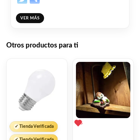
❤
ME GUSTA
2
VER MÁS
👍 2 personas recomiendan este producto
Otros productos para ti
5
✓
Tienda Verificada
✓
Tienda Verificada