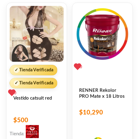
terminación durante más tiempo,
reduciendo fallas prematuras asociadas a
baja resistencia, pérdida de color, desgaste
superficial o lavabilidad deficiente.
Características destacadas:
0
✓
Tienda Verificada
Alto poder cubritivo
Excelente rendimiento por metro
✓
Tienda Verificada
cuadrado
RENNER Rekolor
0
PRO Mate x 18 Litros
Vestido catsuit red
Muy buena resistencia al lavado y
limpieza frecuente
$
10,290
Terminación uniforme de aspecto
$
500
profesional
Tienda:
Resistencia al moho y formación de