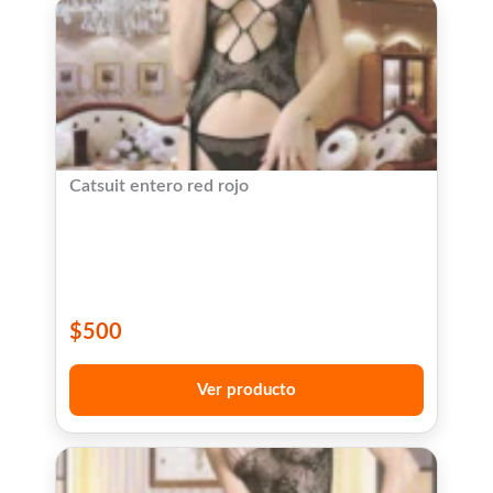
Catsuit entero red rojo
$
500
Ver producto