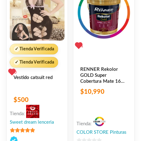
ATENCIÓN Y ASESORAMIENTO
PERSONALIZADO
ENVÍOS SIN CARGO A TODO EL PAÍS
1
✓
Tienda Verificada
Facebook
WhatsApp
Gmail
Email
Copy
Share
Link
Twitter
Share
✓
Tienda Verificada
RENNER Rekolor
0
GOLD Super
Vestido catsuit red
Cobertura Mate 16
❤
ME GUSTA
1
litros
$
10,990
👍 1 persona recomienda este producto
$
500
Tienda:
Sweet dream lenceria
Tienda:
COLOR STORE Pinturas
5
de 5