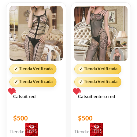
• Muy bajo olor
• Disimula imperfecciones
• Menor cantidad de manos
✓
Tienda Verificada
✓
Tienda Verificada
• Mayor resistencia al desgaste
✓
Tienda Verificada
✓
Tienda Verificada
• Disponible en amplia variedad de colores
0
0
Catsuit red
Catsuit entero red
sin cargo
USOS RECOMENDADOS
$
500
$
500
Tienda:
Tienda:
Aplicable sobre: