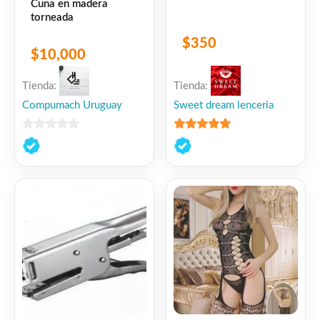
Cuna en madera
torneada
Hasta 150 m² por mano en envase de 16L,
$
350
dependiendo de la absorción, preparación
$
10,000
de la superficie y método de aplicación.
Tienda:
Tienda:
Compumach Uruguay
Sweet dream lenceria
APLICACIÓN
0
5
de 5
• Pincel
de
5
• Rodillo de lana
Dilución recomendada:
Hasta 20% con agua.