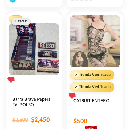
0
de
El
El
5
-2%
¡Oferta!
¡Oferta!
precio
precio
original
actual
era:
es:
$2,500.
$2,450.
✓
Tienda Verificada
0
✓
Tienda Verificada
0
Barra Brava Papers
CATSUIT ENTERO
Ed. BOLSO
$
2,450
$
2,500
$
500