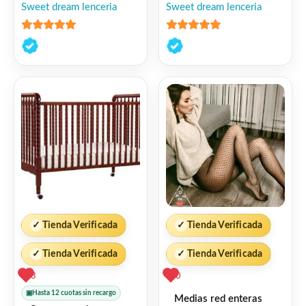
Sweet dream lenceria
Sweet dream lenceria
• Albañilería
5
de 5
5
de 5
• Revoque
• Hormigón
• Fibrocemento
• Yeso
✓
Tienda Verificada
✓
Tienda Verificada
• Cerámica sin esmaltar
✓
Tienda Verificada
✓
Tienda Verificada
3
0
RENDIMIENTO APROXIMADO
▣
Hasta 12 cuotas sin recargo
Medias red enteras