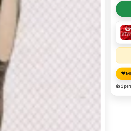
❤
M
👍 1 per