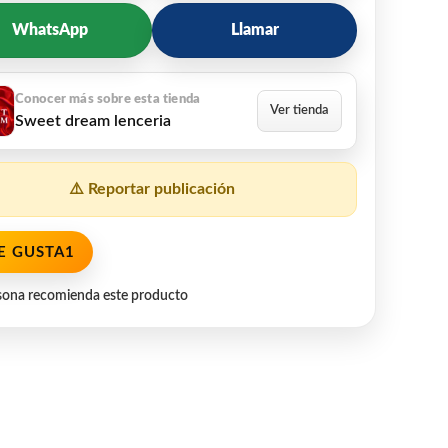
WhatsApp
Llamar
Sweet dream lenceria
⚠️ Reportar publicación
E GUSTA
1
sona recomienda este producto