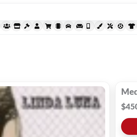
Medi
$
45