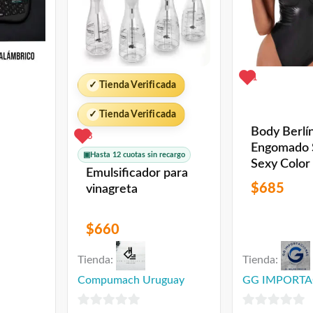
1
✓
Tienda Verificada
✓
Tienda Verificada
Body Berlí
3
Engomado 
▣
Hasta 12 cuotas sin recargo
Sexy Color
Emulsificador para
Talles L Y X
$
685
vinagreta
$
660
Tienda:
Tienda:
Compumach Uruguay
GG IMPORTA