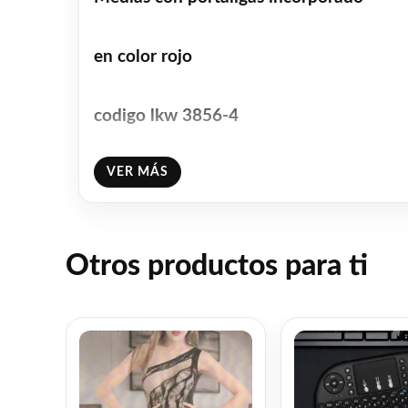
en color rojo
codigo lkw 3856-4
VER MÁS
Envio a todo el pais y discrecion en la e
Facebook
WhatsAp
Gmail
Emai
C
Share
L
Otros productos para ti
❤
ME GUSTA
1
👍 1 persona recomienda este producto