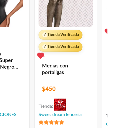
0
✓
Tienda Verificada
✓
Tienda Verificada
n
1
RENNER
Super
GOLD S
Medias con
 Negro
Cobertu
portaligas
l
litros
$
2,590
$
450
Tienda:
CIONES
Sweet dream lenceria
Tienda:
COLOR STO