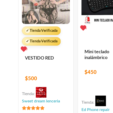
1
✓
Tienda Verificada
✓
Tienda Verificada
0
Mini teclado
inalámbrico
VESTIDO RED
$
450
$
500
Tienda:
Sweet dream lenceria
Tienda:
Ed Phone repair