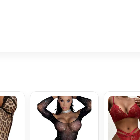
en la entrega
p
l
opy
Twitter
Share
ink