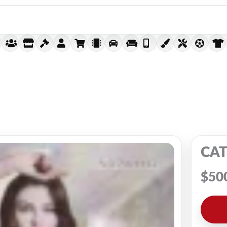
CAT
$
50