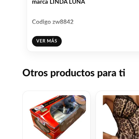
marca LINDA LUNA
Codigo zw8842
VER MÁS
color blanco
Envio gratis a todo el pais y discrecion 
Otros productos para ti
Facebook
WhatsAp
Gmail
Emai
C
Share
L
❤
ME GUSTA
0
👍 0 personas recomiendan este producto