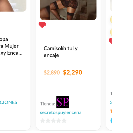
✓
Tienda 
1
✓
Tienda 
Ropa
1
ra Mujer
Camisolín tul y
Baby Do
exy Encaje
encaje
$
2,290
$
2,890
$
850
Tienda:
CIONES
Sweet drea
Tienda:
secretospuylenceria
5
de 5
0