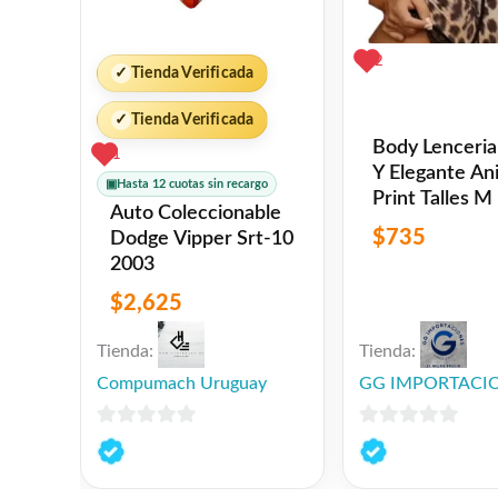
2
✓
Tienda Verificada
✓
Tienda Verificada
Body Lenceria
1
Y Elegante An
▣
Hasta 12 cuotas sin recargo
Print Talles M 
Auto Coleccionable
$
735
Dodge Vipper Srt-10
2003
$
2,625
Tienda:
Tienda:
Compumach Uruguay
GG IMPORTACI
0
0
de
de
5
5