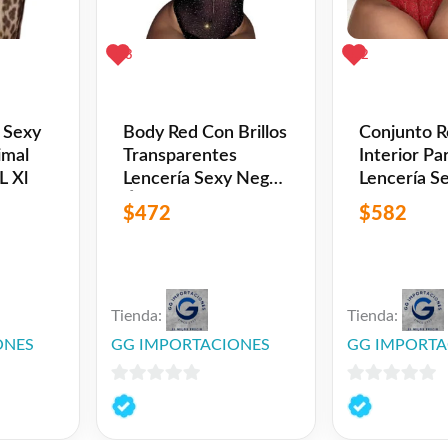
3
2
 Sexy
Body Red Con Brillos
Conjunto 
imal
Transparentes
Interior Pa
L Xl
Lencería Sexy Negro
Lencería S
Único
Rojo M
$
472
$
582
Tienda:
Tienda:
ONES
GG IMPORTACIONES
GG IMPORTA
0
0
de
de
5
5