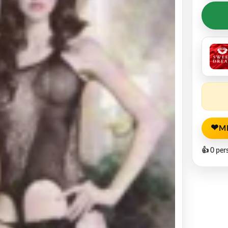
❤
M
👍 0 per