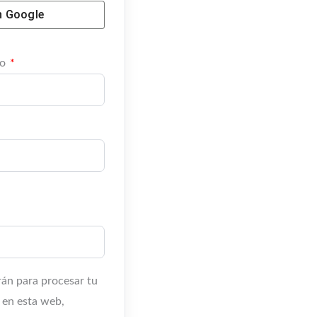
n
Google
co
*
rán para procesar tu
 en esta web,