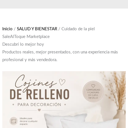
Ir
El
El
al
precio
precio
contenido
original
actual
era:
es:
Inicio
/
SALUD Y BIENESTAR
/ Cuidado de la piel
$12,000.
$10,000.
SaleAlToque Marketplace
Descubrí lo mejor hoy
Productos reales, mejor presentados, con una experiencia más
profesional y más vendedora.