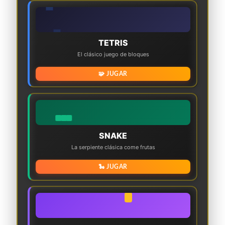
TETRIS
El clásico juego de bloques
🧩 JUGAR
SNAKE
La serpiente clásica come frutas
🐍 JUGAR