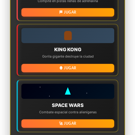
Compite en pistas llenas de adrenalina
🏁 JUGAR
KING KONG
Gorila gigante destruye la ciudad
🦍 JUGAR
SPACE WARS
Combate espacial contra alienígenas
🚀 JUGAR