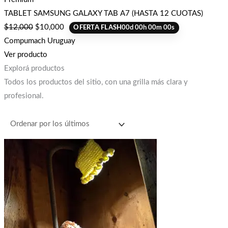
TABLET SAMSUNG GALAXY TAB A7 (HASTA 12 CUOTAS)
$
12,000
$
10,000
OFERTA FLASH
00
d
00
h
00
m
00
s
Compumach Uruguay
Ver producto
Explorá productos
Todos los productos del sitio, con una grilla más clara y
profesional.