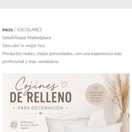
Ir
El
El
al
precio
precio
contenido
original
actual
era:
es:
Inicio
/ ESCOLARES
$12,000.
$10,000.
SaleAlToque Marketplace
Descubrí lo mejor hoy
Productos reales, mejor presentados, con una experiencia más
profesional y más vendedora.