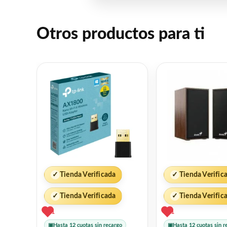
Otros productos para ti
✓
Tienda Verificada
✓
Tienda Verific
✓
Tienda Verificada
✓
Tienda Verific
1
1
▣
Hasta 12 cuotas sin recargo
▣
Hasta 12 cuotas sin r