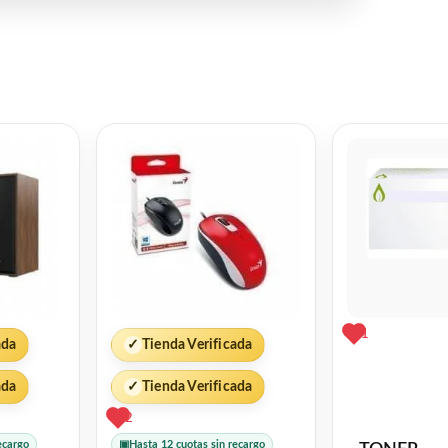
1
ada
✓
Tienda Verificada
ada
✓
Tienda Verificada
2
ecargo
▣
Hasta 12 cuotas sin recargo