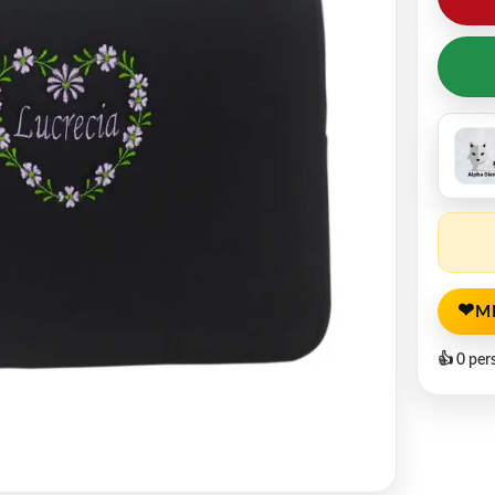
❤
M
👍 0 per