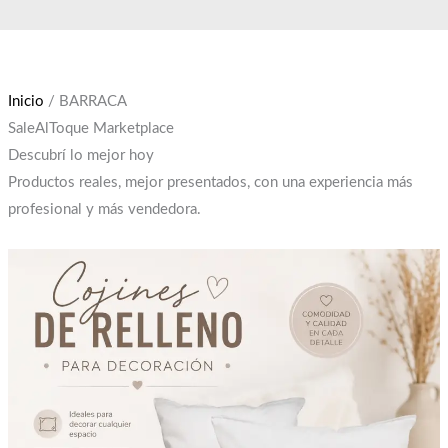
Ir
El
El
al
precio
precio
contenido
original
actual
era:
es:
Inicio
/ BARRACA
$12,000.
$10,000.
SaleAlToque Marketplace
Descubrí lo mejor hoy
Productos reales, mejor presentados, con una experiencia más
profesional y más vendedora.