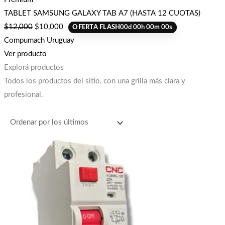
TABLET SAMSUNG GALAXY TAB A7 (HASTA 12 CUOTAS)
$
12,000
$
10,000
OFERTA FLASH
00
d
00
h
00
m
00
s
Compumach Uruguay
Ver producto
Explorá productos
Todos los productos del sitio, con una grilla más clara y
profesional.