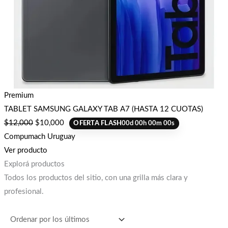
Premium
TABLET SAMSUNG GALAXY TAB A7 (HASTA 12 CUOTAS)
$
12,000
$
10,000
OFERTA FLASH
00
d
00
h
00
m
00
s
Compumach Uruguay
Ver producto
Explorá productos
Todos los productos del sitio, con una grilla más clara y
profesional.