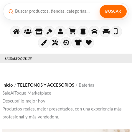
Ir
al
BUSCAR
contenido
El
El
precio
precio
original
actual
era:
es:
Inicio
/
TELEFONOS Y ACCESORIOS
/ Baterías
$12,000.
$10,000.
SaleAlToque Marketplace
Descubrí lo mejor hoy
Productos reales, mejor presentados, con una experiencia más
profesional y más vendedora.