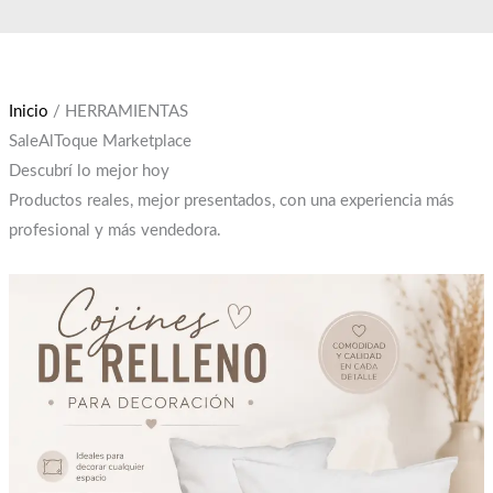
Ir
El
El
al
precio
precio
contenido
original
actual
era:
es:
Inicio
/ HERRAMIENTAS
$12,000.
$10,000.
SaleAlToque Marketplace
Descubrí lo mejor hoy
Productos reales, mejor presentados, con una experiencia más
profesional y más vendedora.