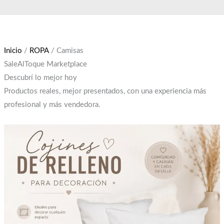
Ir
El
El
al
precio
precio
contenido
original
actual
era:
es:
Inicio
/
ROPA
/ Camisas
$12,000.
$10,000.
SaleAlToque Marketplace
Descubrí lo mejor hoy
Productos reales, mejor presentados, con una experiencia más
profesional y más vendedora.