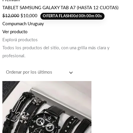
TABLET SAMSUNG GALAXY TAB A7 (HASTA 12 CUOTAS)
$
12,000
$
10,000
OFERTA FLASH
00
d
00
h
00
m
00
s
Compumach Uruguay
Ver producto
Explorá productos
Todos los productos del sitio, con una grilla más clara y
profesional.