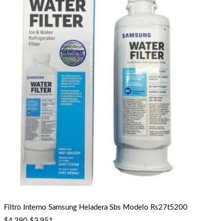
Filtro Interno Samsung Heladera Sbs Modelo Rs27t5200
$
4,390
$
3,951