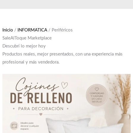
Ir
El
El
al
precio
precio
contenido
original
actual
era:
es:
Inicio
/
INFORMATICA
/ Periféricos
$12,000.
$10,000.
SaleAlToque Marketplace
Descubrí lo mejor hoy
Productos reales, mejor presentados, con una experiencia más
profesional y más vendedora.