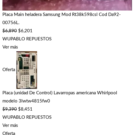
Placa Main heladera Samsung Mod Rt38k598csl Cod Da92-
00756L.
$
6,890
$
6,201
WUPABLO REPUESTOS
Ver más
Oferta
Placa (unidad De Control) Lavarropas americana Whirlpool
modelo 3lwtw4815fw0
$
9,390
$
8,451
WUPABLO REPUESTOS
Ver más
Oferta