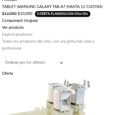
TABLET SAMSUNG GALAXY TAB A7 (HASTA 12 CUOTAS)
$
12,000
$
10,000
OFERTA FLASH
00
d
00
h
00
m
00
s
Compumach Uruguay
Ver producto
Explorá productos
Todos los productos del sitio, con una grilla más clara y
profesional.
Oferta