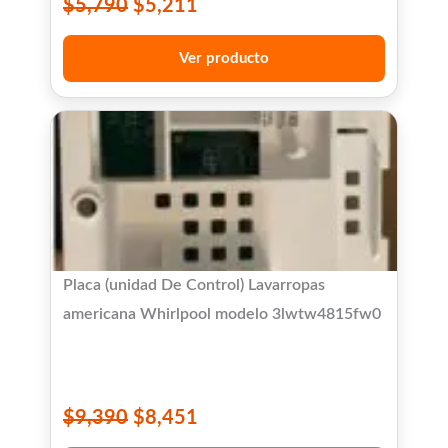
$
5,790
$
5,211
Ver producto
Placa (unidad De Control) Lavarropas
americana Whirlpool modelo 3lwtw4815fw0
$
9,390
$
8,451