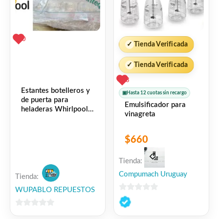
0
✓
Tienda Verificada
✓
Tienda Verificada
3
Estantes botelleros y
▣
Hasta 12 cuotas sin recargo
de puerta para
Emulsificador para
heladeras Whirlpool y
vinagreta
Consul
$
660
Tienda:
Compumach Uruguay
Tienda:
WUPABLO REPUESTOS
0
de
0