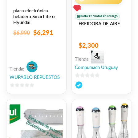
2
placa electrónica
heladera Smartlife o
▣
Hasta 12 cuotas sin recargo
Hyundai
FREIDORA DE AIRE
$
6,291
$
6,990
$
2,300
Tienda:
Compumach Uruguay
Tienda:
WUPABLO REPUESTOS
0
de
0
5
de
5