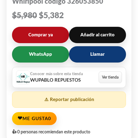
Whirlpool código 326053850
$
5,980
$
5,382
Comprar ya
Añadir al carrito
WhatsApp
Llamar
WUPABLO REPUESTOS
⚠️ Reportar publicación
❤
ME GUSTA
0
👍 0 personas recomiendan este producto