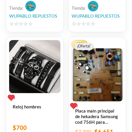
Tienda:
Tienda:
WUPABLO REPUESTOS
WUPABLO REPUESTOS
0
0
de
de
El
El
5
5
-10%
¡Oferta!
¡Oferta!
precio
precio
original
actual
era:
es:
$7,390.
$6,651
1
0
Reloj hombres
Placa main principal
de hekadera Samsung
cod 756H para
$
700
modelos RT29/32/35