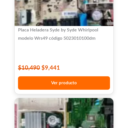
Placa Heladera Syde by Syde Whirlpool
modelo Wrs49 código 5023010100dm
$
10,490
$
9,441
Ver producto