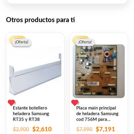
Otros productos para ti
El
El
El
El
-10%
-10%
¡Oferta!
¡Oferta!
¡Oferta!
¡Oferta!
precio
precio
precio
precio
original
actual
original
actual
era:
es:
era:
es:
$2,900.
$2,610.
$7,990.
$7,191
0
0
Estante botellero
Placa main principal
heladera Samsung
de heladera Samsung
RT35 y RT38
cod 756M para
modelo RT38K
$
2,610
$
7,191
$
2,900
$
7,990