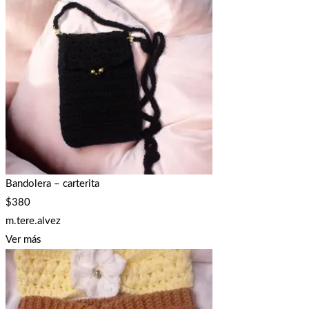
Bandolera – carterita
$
380
m.tere.alvez
Ver más