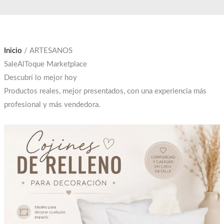
Ir
El
El
El
El
al
precio
precio
precio
precio
contenido
original
original
actual
actual
era:
era:
es:
es:
Inicio
/ ARTESANOS
$300.
$12,000.
$250.
$10,000.
SaleAlToque Marketplace
Descubrí lo mejor hoy
Productos reales, mejor presentados, con una experiencia más
profesional y más vendedora.