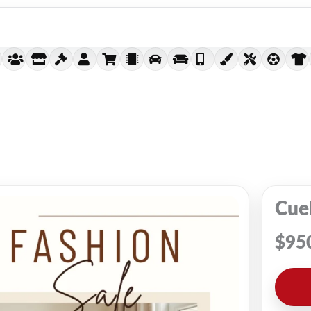
Cuel
$
95