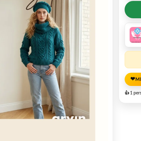
❤
M
👍 1 per