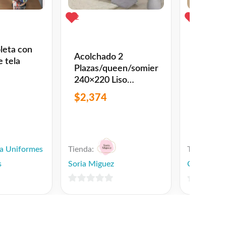
2
0
leta con
Cangur
Acolchado 2
e tela
Original
Plazas/queen/somier
(Calce L
240×220 Liso
de $180
Richmond House
$
2,160
$
2,374
a Uniformes
Tienda:
Tienda:
s
Soria Miguez
Ciro Desd
0
0
de
de
5
5