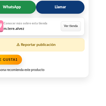
WhatsApp
Llamar
m.tere.alvez
⚠️ Reportar publicación
E GUSTA
1
sona recomienda este producto