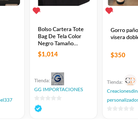
1
1
Bolso Cartera Tote
Gorro paño
Bag De Tela Color
visera dobl
Negro Tamaño
Grande
$
1,014
$
350
Tienda:
Tienda:
GG IMPORTACIONES
Creacionesdin
personalizado
bel337
0
de
0
5
de
5