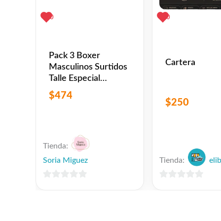
0
0
Pack 3 Boxer
Cartera
Masculinos Surtidos
Talle Especial
Algodón
$
474
$
250
Tienda:
Soria Miguez
Tienda:
eli
0
0
de
de
5
5