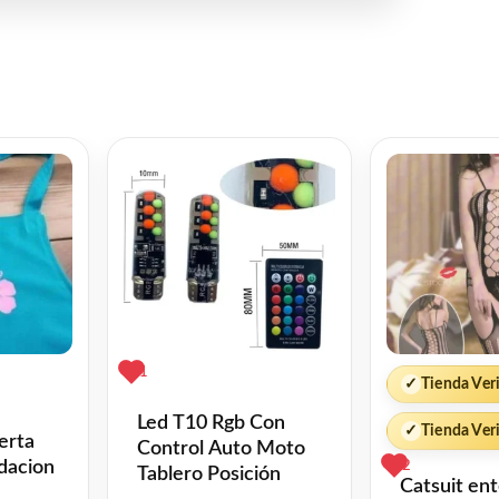
1
✓
Tienda Ver
Led T10 Rgb Con
✓
Tienda Ver
erta
Control Auto Moto
idacion
2
Tablero Posición
Catsuit en