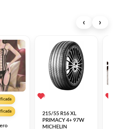
‹
›
0
1
ificada
ificada
215/55 R16 XL
Escarpi
PRIMACY 4+ 97W
Tejidos
tero
MICHELIN