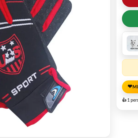
❤
M
👍 1 per