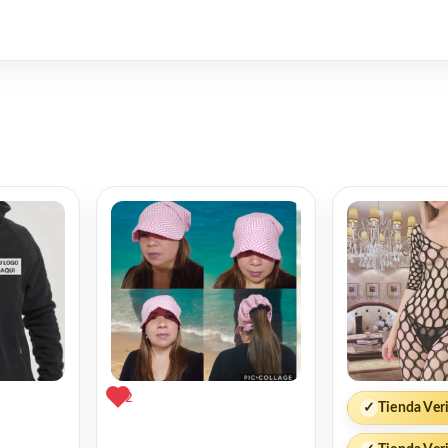
p
l
opy
Twitter
Share
ink
2
✓
Tienda Ver