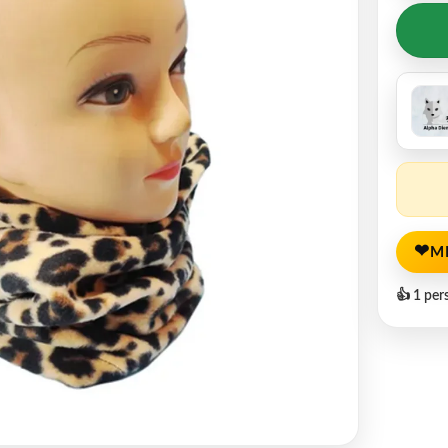
❤
M
👍 1 per