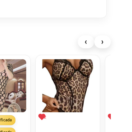
‹
›
2
0
ificada