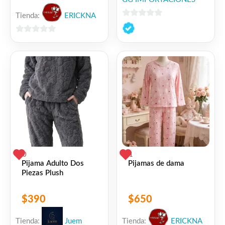
Tienda:
ERICKNA
0
de
0
5
de
5
0
1
Pijama Adulto Dos
Pijamas de dama
Piezas Plush
$
390
$
650
Tienda:
Juem
Tienda:
ERICKNA