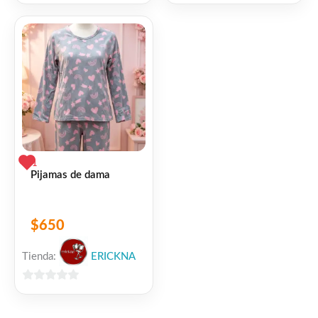
de
de
5
5
1
Pijamas de dama
$
650
Tienda:
ERICKNA
0
de