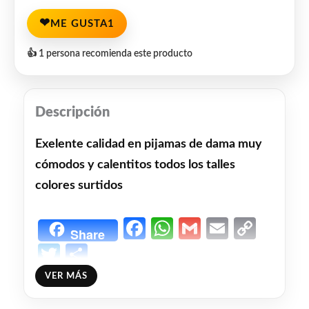
❤
ME GUSTA
1
👍 1 persona recomienda este producto
Descripción
Exelente calidad en pijamas de dama muy
cómodos y calentitos todos los talles
colores surtidos
Facebook
WhatsApp
Gmail
Email
Copy
Share
Link
Twitter
Share
VER MÁS
❤
ME GUSTA
1