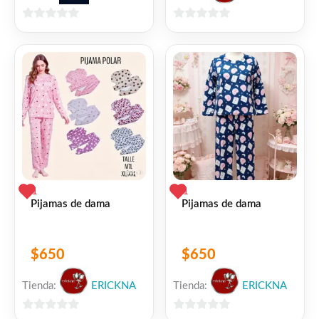
0
0
de
de
5
5
1
1
Pijamas de dama
Pijamas de dama
$
650
$
650
Tienda:
ERICKNA
Tienda:
ERICKNA
0
0