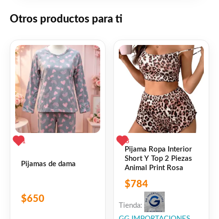
👍 1 persona recomienda este producto
Otros productos para ti
1
3
Pijama Ropa Interior
Short Y Top 2 Piezas
Pijamas de dama
Animal Print Rosa
$
784
$
650
Tienda:
GG IMPORTACIONES