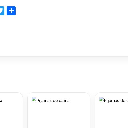
p
l
opy
Twitter
Share
ink