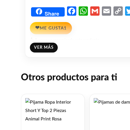
Facebook
WhatsAp
Gmail
Emai
C
Share
L
❤
ME GUSTA
1
👍 1 persona recomienda este producto
VER MÁS
Otros productos para ti