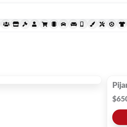
Pij
$
65