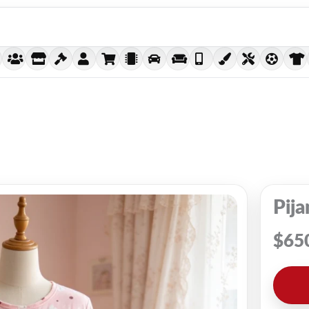
Pij
$
65