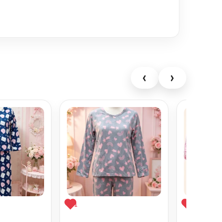
‹
›
1
1