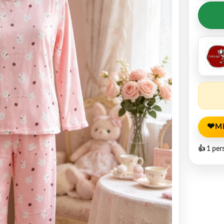
❤
M
👍 1 per