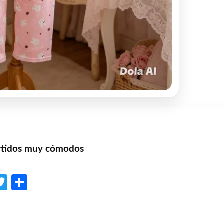
urtidos muy cómodos
p
l
opy
Twitter
Share
ink