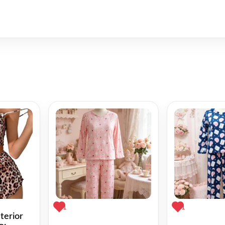
1
1
terior