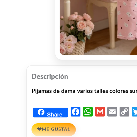
Descripción
Pijamas de dama varios talles colores s
Facebook
WhatsAp
Gmail
Emai
C
Share
L
❤
ME GUSTA
1