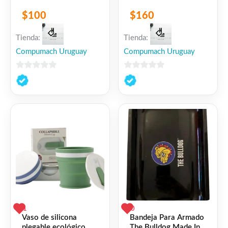
$
100
$
160
Tienda:
Tienda:
Compumach Uruguay
Compumach Uruguay
0
0
de
de
5
5
1
0
Vaso de silicona
Bandeja Para Armado
plegable ecológico
The Bulldog Made In