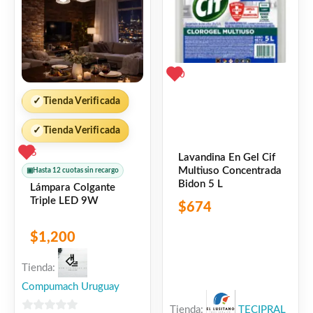
0
✓
Tienda Verificada
✓
Tienda Verificada
5
Lavandina En Gel Cif
Multiuso Concentrada
▣
Hasta 12 cuotas sin recargo
Bidon 5 L
Lámpara Colgante
Triple LED 9W
$
674
$
1,200
Tienda:
Compumach Uruguay
Tienda:
TECIPRAL