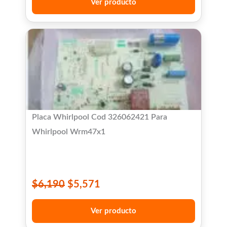
Ver producto
Placa Whirlpool Cod 326062421 Para
Whirlpool Wrm47x1
$
6,190
$
5,571
Ver producto