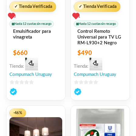
✓
Tienda Verificada
✓
Tienda Verificada
3
1
▣
Hasta 12 cuotas sin recargo
▣
Hasta 12 cuotas sin recargo
Emulsificador para
Control Remoto
vinagreta
Universal para TV LG
RM-L930+2 Negro
$
660
$
490
Tienda:
Tienda:
Compumach Uruguay
Compumach Uruguay
0
0
de
de
5
5
-46%