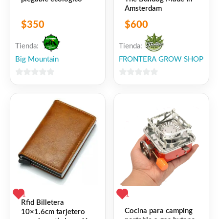
Amsterdam
$
350
$
600
Tienda:
Tienda:
Big Mountain
FRONTERA GROW SHOP
0
0
de
de
5
5
1
1
Rfid Billetera
Cocina para camping
10×1.6cm tarjetero