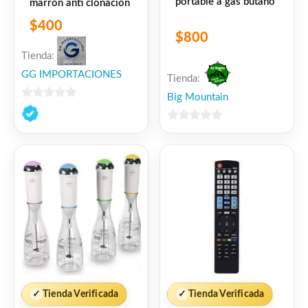
portable a gas butano
marrón anti clonación
$
400
$
800
Tienda:
GG IMPORTACIONES
Tienda:
Big Mountain
0
de
0
5
de
5
✓
Tienda Verificada
✓
Tienda Verificada