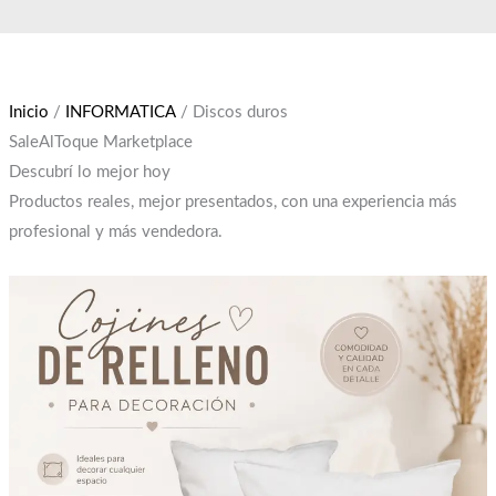
Ir
El
El
al
precio
precio
contenido
original
actual
era:
es:
Inicio
/
INFORMATICA
/ Discos duros
$12,000.
$10,000.
SaleAlToque Marketplace
Descubrí lo mejor hoy
Productos reales, mejor presentados, con una experiencia más
profesional y más vendedora.