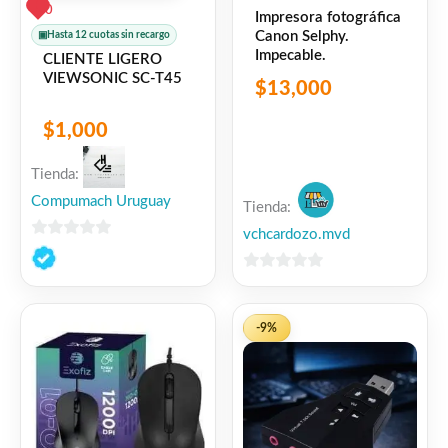
0
Impresora fotográfica
Canon Selphy.
▣
Hasta 12 cuotas sin recargo
Impecable.
CLIENTE LIGERO
VIEWSONIC SC-T45
$
13,000
$
1,000
Tienda:
Compumach Uruguay
Tienda:
vchcardozo.mvd
0
de
0
5
de
5
-9%