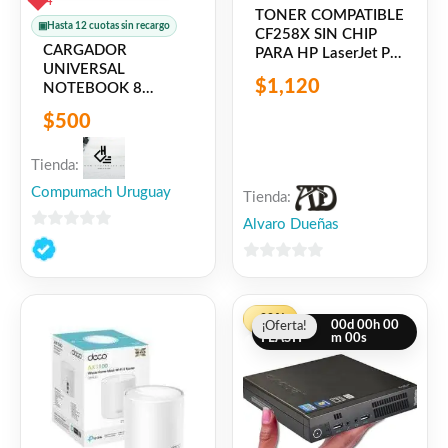
4
TONER COMPATIBLE
▣
Hasta 12 cuotas sin recargo
CF258X SIN CHIP
CARGADOR
PARA HP LaserJet Pro
UNIVERSAL
M404 N/DN/DW –
$
1,120
NOTEBOOK 8
M428 FDN/FDW
PUNTAS
$
500
Tienda:
Compumach Uruguay
Tienda:
Alvaro Dueñas
0
de
0
5
de
El
El
5
-28%
OFERTA
00
d
00
h
00
¡Oferta!
¡Oferta!
precio
precio
FLASH
m
00
s
original
actual
era:
es:
$3,900.
$2,800