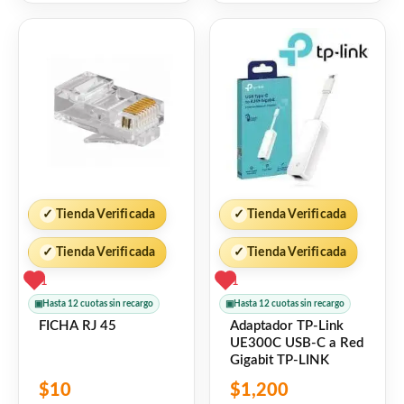
5
5
✓
Tienda Verificada
✓
Tienda Verificada
✓
Tienda Verificada
✓
Tienda Verificada
1
1
▣
Hasta 12 cuotas sin recargo
▣
Hasta 12 cuotas sin recargo
FICHA RJ 45
Adaptador TP-Link
UE300C USB-C a Red
Gigabit TP-LINK
$
10
$
1,200