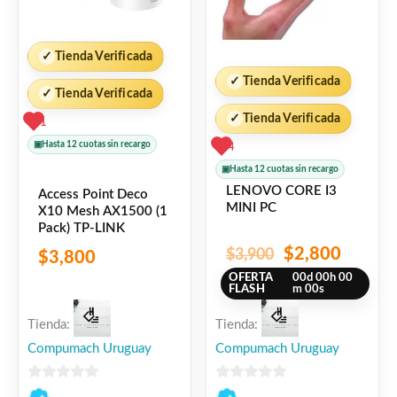
✓
Tienda Verificada
✓
Tienda Verificada
✓
Tienda Verificada
✓
Tienda Verificada
1
▣
Hasta 12 cuotas sin recargo
4
▣
Hasta 12 cuotas sin recargo
LENOVO CORE I3
Access Point Deco
MINI PC
X10 Mesh AX1500 (1
Pack) TP-LINK
$
2,800
$
3,900
$
3,800
OFERTA
00
d
00
h
00
FLASH
m
00
s
Tienda:
Tienda:
Compumach Uruguay
Compumach Uruguay
0
0