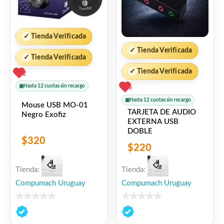
✓
Tienda Verificada
✓
Tienda Verificada
✓
Tienda Verificada
✓
Tienda Verificada
2
▣
Hasta 12 cuotas sin recargo
6
▣
Hasta 12 cuotas sin recargo
Mouse USB MO-01
TARJETA DE AUDIO
Negro Exofiz
EXTERNA USB
DOBLE
$
320
$
220
Tienda:
Tienda:
Compumach Uruguay
Compumach Uruguay
0
0
de
de