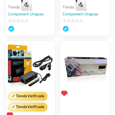
Tienda:
Tienda:
Compumach Uruguay
Compumach Uruguay
0
0
de
de
5
5
0
✓
Tienda Verificada
✓
Tienda Verificada