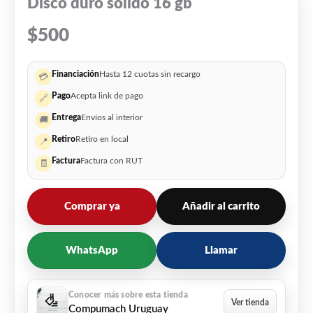
Disco duro solido 16 gb
$
500
Financiación
Hasta 12 cuotas sin recargo
💳
Pago
Acepta link de pago
🔗
Entrega
Envíos al interior
🚚
Retiro
Retiro en local
📍
Factura
Factura con RUT
🧾
Comprar ya
Añadir al carrito
WhatsApp
Llamar
Compumach Uruguay