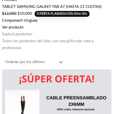
TABLET SAMSUNG GALAXY TAB A7 (HASTA 12 CUOTAS)
$
12,000
$
10,000
OFERTA FLASH
00
d
00
h
00
m
00
s
Compumach Uruguay
Ver producto
Explorá productos
Todos los productos del sitio, con una grilla más clara y
profesional.