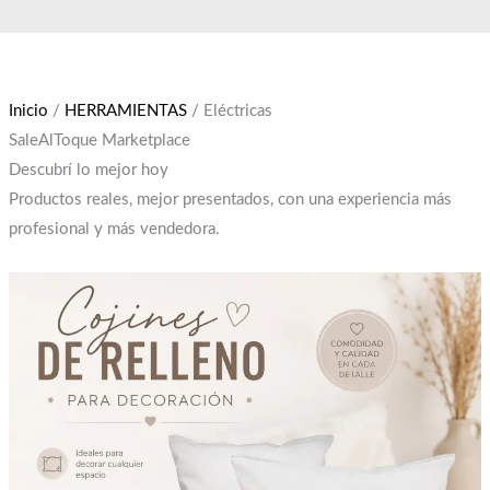
Ir
El
El
al
precio
precio
contenido
original
actual
era:
es:
Inicio
/
HERRAMIENTAS
/ Eléctricas
$12,000.
$10,000.
SaleAlToque Marketplace
Descubrí lo mejor hoy
Productos reales, mejor presentados, con una experiencia más
profesional y más vendedora.