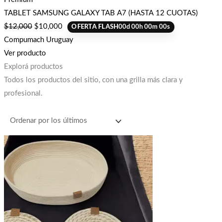
TABLET SAMSUNG GALAXY TAB A7 (HASTA 12 CUOTAS)
$
12,000
$
10,000
OFERTA FLASH
00
d
00
h
00
m
00
s
Compumach Uruguay
Ver producto
Explorá productos
Todos los productos del sitio, con una grilla más clara y
profesional.