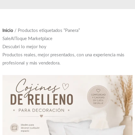
Ir
El
El
al
precio
precio
contenido
original
actual
era:
es:
Inicio
/ Productos etiquetados “Panera”
$12,000.
$10,000.
SaleAlToque Marketplace
Descubrí lo mejor hoy
Productos reales, mejor presentados, con una experiencia más
profesional y más vendedora.