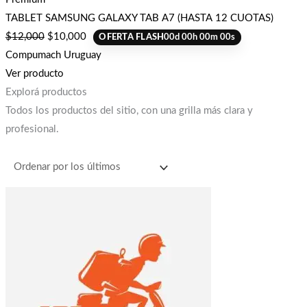
TABLET SAMSUNG GALAXY TAB A7 (HASTA 12 CUOTAS)
$
12,000
$
10,000
OFERTA FLASH
00
d
00
h
00
m
00
s
Compumach Uruguay
Ver producto
Explorá productos
Todos los productos del sitio, con una grilla más clara y
profesional.