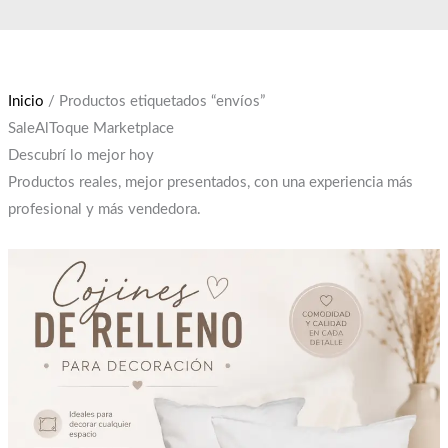
Ir
El
El
al
precio
precio
contenido
original
actual
era:
es:
Inicio
/ Productos etiquetados “envíos”
$12,000.
$10,000.
SaleAlToque Marketplace
Descubrí lo mejor hoy
Productos reales, mejor presentados, con una experiencia más
profesional y más vendedora.