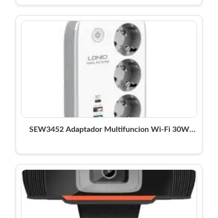
SEW3452 Adaptador Multifuncion Wi-Fi 30W
QC3.0 + 2 Auto ID + PD + 3 Enchufes Carga
Rapida Blanco LDNIO