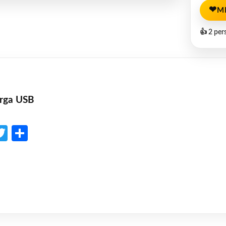
❤
M
👍 2 per
arga USB
p
l
opy
Twitter
Share
ink