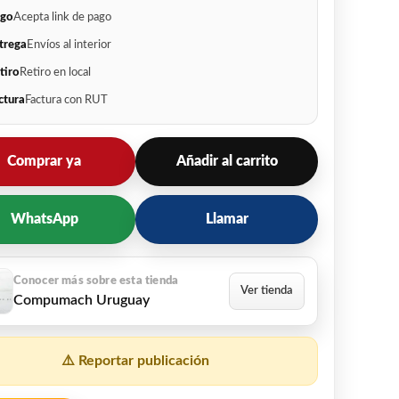
go
Acepta link de pago
trega
Envíos al interior
tiro
Retiro en local
ctura
Factura con RUT
Comprar ya
Añadir al carrito
WhatsApp
Llamar
Compumach Uruguay
⚠️ Reportar publicación