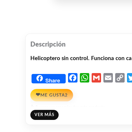
Descripción
Helicoptero sin control. Funciona con c
Facebook
WhatsAp
Gmail
Emai
C
Share
L
❤
ME GUSTA
2
👍 2 personas recomiendan este producto
VER MÁS