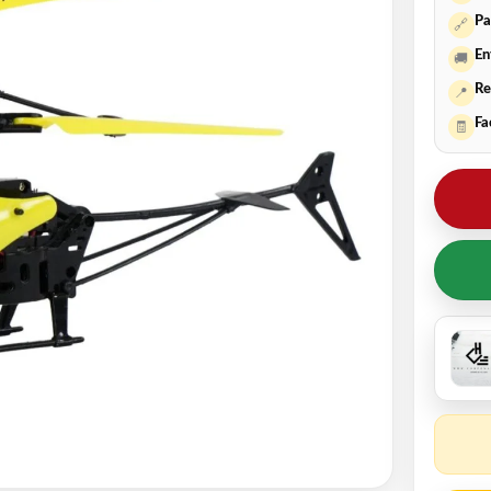
Pa
🔗
En
🚚
Re
📍
Fa
🧾