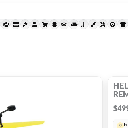
HEL
RE
$
49
Fi
💳